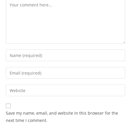
Comment
Enter
your
name
Enter
or
your
username
email
Enter
to
address
your
comment
to
website
comment
URL
Save my name, email, and website in this browser for the
(optional)
next time I comment.