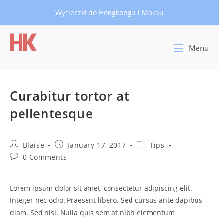
Skip
Wycieczki do Hongkongu i Makau
to
content
Menu
Curabitur tortor at
pellentesque
Post
Post
Post
Blaise
January 17, 2017
Tips
author:
published:
category:
Post
0 Comments
comments:
Lorem ipsum dolor sit amet, consectetur adipiscing elit.
Integer nec odio. Praesent libero. Sed cursus ante dapibus
diam. Sed nisi. Nulla quis sem at nibh elementum