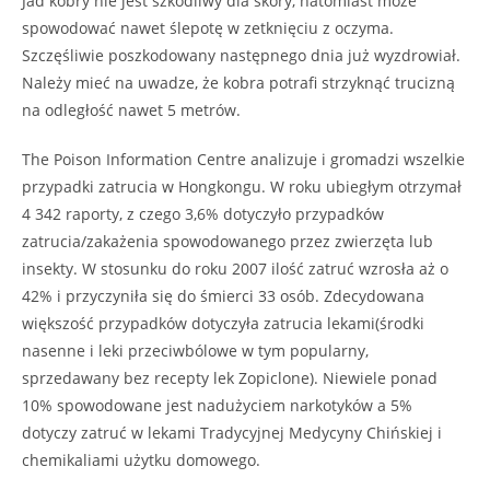
Jad kobry nie jest szkodliwy dla skóry, natomiast może
spowodować nawet ślepotę w zetknięciu z oczyma.
Szczęśliwie poszkodowany następnego dnia już wyzdrowiał.
Należy mieć na uwadze, że kobra potrafi strzyknąć trucizną
na odległość nawet 5 metrów.
The Poison Information Centre analizuje i gromadzi wszelkie
przypadki zatrucia w Hongkongu. W roku ubiegłym otrzymał
4 342 raporty, z czego 3,6% dotyczyło przypadków
zatrucia/zakażenia spowodowanego przez zwierzęta lub
insekty. W stosunku do roku 2007 ilość zatruć wzrosła aż o
42% i przyczyniła się do śmierci 33 osób. Zdecydowana
większość przypadków dotyczyła zatrucia lekami(środki
nasenne i leki przeciwbólowe w tym popularny,
sprzedawany bez recepty lek Zopiclone). Niewiele ponad
10% spowodowane jest nadużyciem narkotyków a 5%
dotyczy zatruć w lekami Tradycyjnej Medycyny Chińskiej i
chemikaliami użytku domowego.