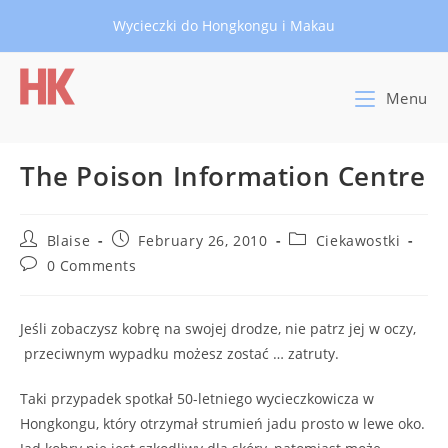
Skip
Wycieczki do Hongkongu i Makau
to
content
Menu
The Poison Information Centre
Post
Post
Post
Blaise
February 26, 2010
Ciekawostki
author:
published:
category:
Post
0 Comments
comments:
Jeśli zobaczysz kobrę na swojej drodze, nie patrz jej w oczy,
przeciwnym wypadku możesz zostać … zatruty.
Taki przypadek spotkał 50-letniego wycieczkowicza w
Hongkongu, który otrzymał strumień jadu prosto w lewe oko.