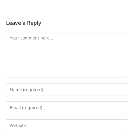
Leave a Reply
Comment
Enter
your
name
Enter
or
your
username
email
Enter
to
address
your
comment