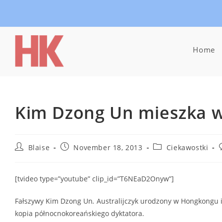
Skip
to
content
Home
Kim Dzong Un mieszka 
Post
Post
Post
Blaise
November 18, 2013
Ciekawostki
author:
published:
category:
[tvideo type=”youtube” clip_id=”T6NEaD2Onyw”]
Fałszywy Kim Dzong Un
.
Australijczyk urodzony w Hongkongu 
kopia północnokoreańskiego dyktatora.