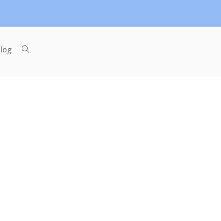
Toggle
log
website
search