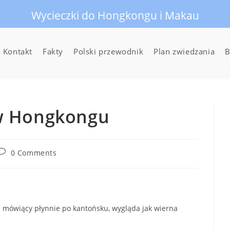
Wycieczki do Hongkongu i Makau
Kontakt
Fakty
Polski przewodnik
Plan zwiedzania
B
w Hongkongu
Post
0 Comments
comments:
i mówiący płynnie po kantońsku, wygląda jak wierna