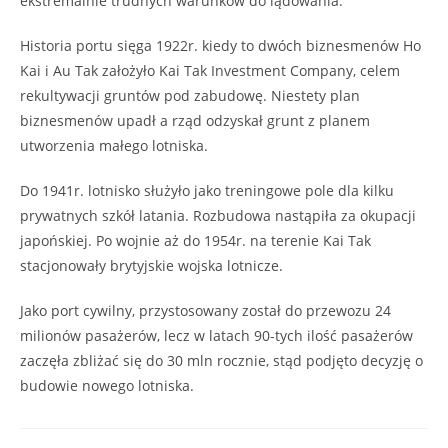
ekstremalnie trudnych warunków do lądowania.
Historia portu sięga 1922r. kiedy to dwóch biznesmenów Ho
Kai i Au Tak założyło Kai Tak Investment Company, celem
rekultywacji gruntów pod zabudowę. Niestety plan
biznesmenów upadł a rząd odzyskał grunt z planem
utworzenia małego lotniska.
Do 1941r. lotnisko służyło jako treningowe pole dla kilku
prywatnych szkół latania. Rozbudowa nastąpiła za okupacji
japońskiej. Po wojnie aż do 1954r. na terenie Kai Tak
stacjonowały brytyjskie wojska lotnicze.
Jako port cywilny, przystosowany został do przewozu 24
milionów pasażerów, lecz w latach 90-tych ilość pasażerów
zaczęła zbliżać się do 30 mln rocznie, stąd podjęto decyzję o
budowie nowego lotniska.