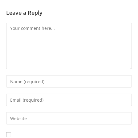
Leave a Reply
Comment
Enter
your
name
Enter
or
your
username
email
Enter
to
address
your
comment
to
website
comment