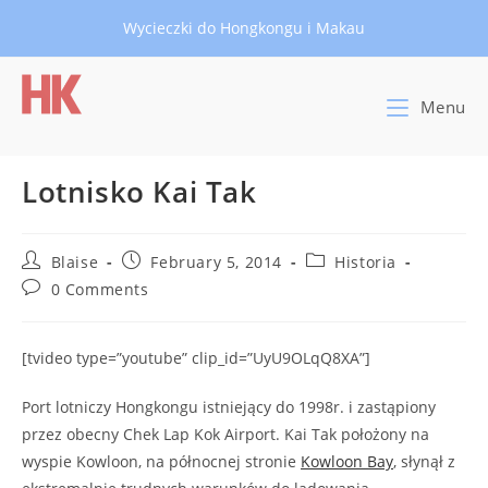
Skip
Wycieczki do Hongkongu i Makau
to
content
Menu
Lotnisko Kai Tak
Post
Post
Post
Blaise
February 5, 2014
Historia
author:
published:
category:
Post
0 Comments
comments:
[tvideo type=”youtube” clip_id=”UyU9OLqQ8XA”]
Port lotniczy Hongkongu istniejący do 1998r. i zastąpiony
przez obecny Chek Lap Kok Airport. Kai Tak położony na
wyspie Kowloon, na północnej stronie
Kowloon Bay
, słynął z