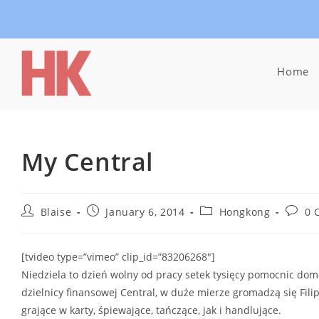
Skip
to
content
Home
My Central
Post
Post
Post
Post
Blaise
January 6, 2014
Hongkong
0 
author:
published:
category:
comme
[tvideo type=”vimeo” clip_id=”83206268″]
Niedziela to dzień wolny od pracy setek tysięcy pomocnic dom
dzielnicy finansowej Central, w duże mierze gromadzą się Filip
grające w karty, śpiewające, tańczące, jak i handlujące.