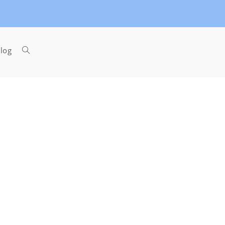
Toggle
log
website
search