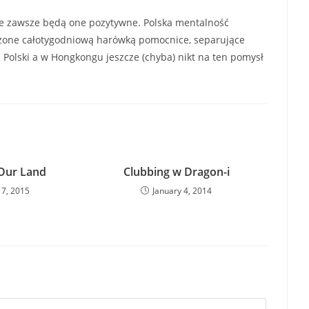
ie zawsze będą one pozytywne. Polska mentalność
czone całotygodniową harówką pomocnice, separujące
 Polski a w Hongkongu jeszcze (chyba) nikt na ten pomysł
 Our Land
Clubbing w Dragon-i
17, 2015
January 4, 2014