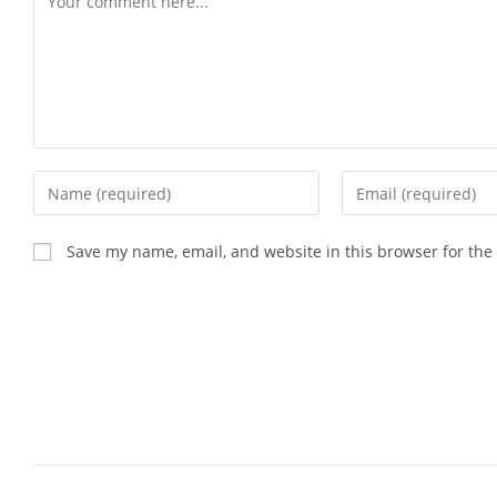
Enter
Enter
your
your
name
email
Save my name, email, and website in this browser for the
or
address
username
to
to
comment
comment