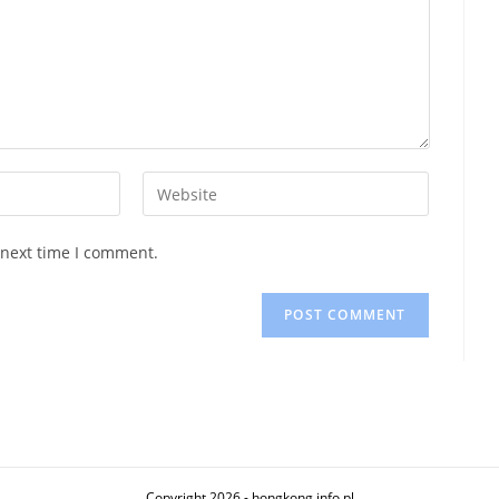
Enter
your
website
 next time I comment.
URL
(optional)
Copyright 2026 - hongkong.info.pl