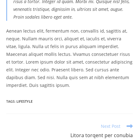
risus a tortor. Integer id quam. Morbi mi. Quisque nisl felis,
venenatis tristique, dignissim in, ultrices sit amet, augue.
Proin sodales libero eget ante.
Aenean lectus elit, fermentum non, convallis id, sagittis at,
neque. Nullam mauris orci, aliquet et, iaculis et, viverra
vitae, ligula. Nulla ut felis in purus aliquam imperdiet.
Maecenas aliquet mollis lectus. Vivamus consectetuer risus
et tortor. Lorem ipsum dolor sit amet, consectetur adipiscing
elit. Integer nec odio. Praesent libero. Sed cursus ante
dapibus diam. Sed nisi. Nulla quis sem at nibh elementum
imperdiet. Duis sagittis ipsum.
TAGS
:
LIFESTYLE
Read
Next Post
more
Litora torqent per conubia
articles