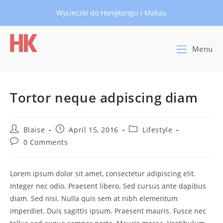
Skip
Wycieczki do Hongkongu i Makau
to
content
Menu
Tortor neque adpiscing diam
Post
Post
Post
Blaise
April 15, 2016
Lifestyle
author:
published:
category:
Post
0 Comments
comments:
Lorem ipsum dolor sit amet, consectetur adipiscing elit.
Integer nec odio. Praesent libero. Sed cursus ante dapibus
diam. Sed nisi. Nulla quis sem at nibh elementum
imperdiet. Duis sagittis ipsum. Praesent mauris. Fusce nec