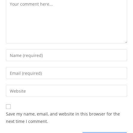
Comment
Enter
your
name
Enter
or
your
username
email
Enter
to
address
your
comment
to
website
comment
URL
Save my name, email, and website in this browser for the
(optional)
next time I comment.