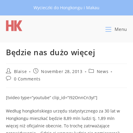
Skip
Wycieczki do Hongkongu i Makau
to
content
Menu
Będzie nas dużo więcej
Post
Post
Post
Blaise
November 28, 2013
News
author:
published:
category:
Post
0 Comments
comments:
[tvideo type=”youtube” clip_id=”I92OnnCn3yI”]
Według hongkońskiego urzędu statystycznego za 30 lat w
Hongkongu mieszkać będzie 8,89 mln ludzi tj. 1,89 mln
więcej niż oficjalnie obecnie. To trochę zatrważające