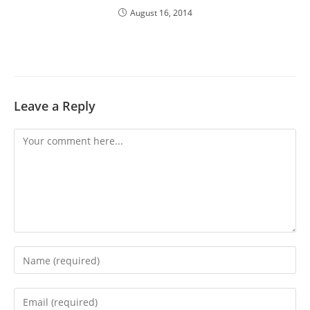
August 16, 2014
Leave a Reply
Comment
Enter
your
name
Enter
or