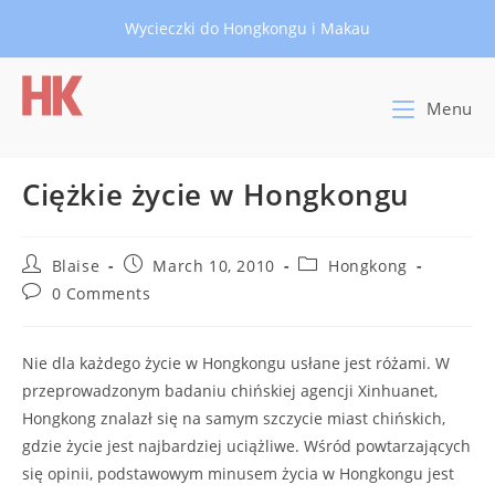
Skip
Wycieczki do Hongkongu i Makau
to
content
Menu
Ciężkie życie w Hongkongu
Post
Post
Post
Blaise
March 10, 2010
Hongkong
author:
published:
category:
Post
0 Comments
comments:
Nie dla każdego życie w Hongkongu usłane jest różami. W
przeprowadzonym badaniu chińskiej agencji Xinhuanet,
Hongkong znalazł się na samym szczycie miast chińskich,
gdzie życie jest najbardziej uciążliwe. Wśród powtarzających
się opinii, podstawowym minusem życia w Hongkongu jest