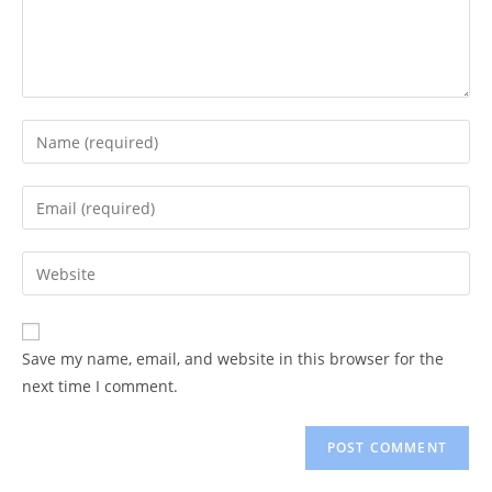
Enter
your
name
Enter
or
your
username
email
Enter
to
address
your
comment
to
website
comment
URL
Save my name, email, and website in this browser for the
(optional)
next time I comment.