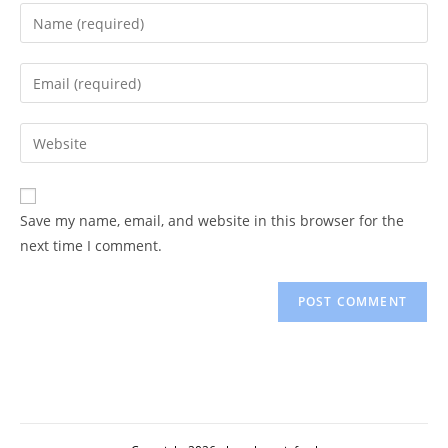
Enter
your
name
Enter
or
your
username
email
Enter
to
address
your
comment
to
website
comment
URL
Save my name, email, and website in this browser for the
(optional)
next time I comment.