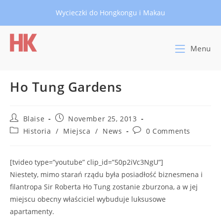
Skip
Wycieczki do Hongkongu i Makau
to
content
Menu
Ho Tung Gardens
Post
Post
Blaise
November 25, 2013
author:
published:
Post
Post
Historia
/
Miejsca
/
News
0 Comments
category:
comments:
[tvideo type=”youtube” clip_id=”50p2iVc3NgU”]
Niestety, mimo starań rządu była posiadłość biznesmena i
filantropa Sir Roberta Ho Tung zostanie zburzona, a w jej
miejscu obecny właściciel wybuduje luksusowe
apartamenty.