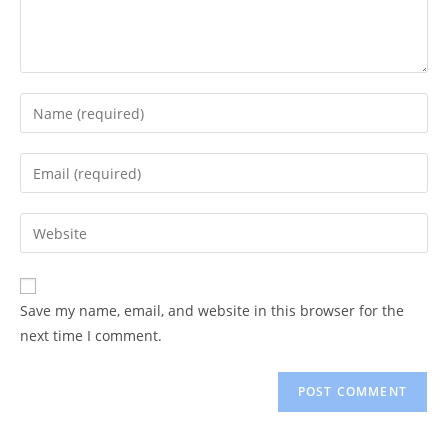
Enter
your
name
Enter
or
your
username
email
Enter
to
address
your
comment
to
website
comment
URL
Save my name, email, and website in this browser for the
(optional)
next time I comment.