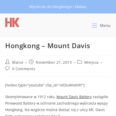
Skip
Wycieczki do Hongkongu i Makau
to
content
Menu
Hongkong – Mount Davis
Post
Post
Post
Blaise
November 21, 2013
Miejsca
author:
published:
category:
Post
0 Comments
comments:
[tvideo type=”youtube” clip_id=”elDsvMv6t9Y”]
Skompletowane w 1912 roku,
Mount Davis Battery
zastąpiło
Pinewood Battery w ochronie zachodniego wybrzeża wyspy
Hongkong. Na wzgórze można dostać się z ulicy Mt. Davis