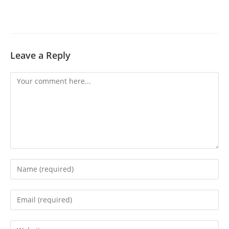
Leave a Reply
Comment
Enter
your
name
Enter
or
your
username
email
Enter
to