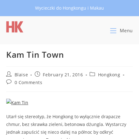
Skip
Wycieczki do Hongkongu i Makau
to
content
Menu
Kam Tin Town
Post
Post
Post
Blaise
February 21, 2016
Hongkong
author:
published:
category:
Post
0 Comments
comments:
Utarł się stereotyp, że Hongkong to wyłącznie drapacze
chmur, bez skrawka zieleni, betonowa dżungla. Wystarczy
jednak zapuścić się nieco dalej na północ by odkryć