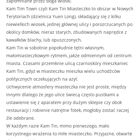
zapomniane przez Boga wioski.
Kam Tim Town czyli Kam Tin Miasteczko to obszar w Nowych
Terytoriach (dzielnica Yuen Long), składający się z kilku
niewielkich wiosek, jednej głównej ulicy i porozrzucanych po
okolicy domków, nieraz starych, zbudowanych naprędce z
kawałków blachy, lub opuszc
zonych.
Kam Tin w sobotnie popołudnie tętni własnym,
małomiasteczkowym rytmem, jakże odmiennym od centrum
miasta. Czasami przemknie ulicą czarnoskóry mieszkaniec
Kam Tin, gdyż w miasteczku mieszka wielu uchodźców
politycznych oczekujących na azyl.
Uchwycenie atmosfery miasteczka nie jest proste, między
innymi dlatego że jego ulice świecą często pustkami a
ustawienie się z aparatem przy dużym sklepie czy obok
restauracji i robienie natrętne fotek, mogłoby zostać raczej
źle odebrane.
W każdym razie Kam Tin, mimo pierwszego, mało
korzystnego wrażenia to miłe miasteczko. Przyjazne, otwarte