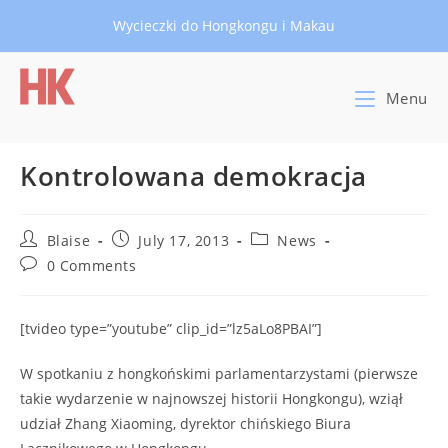
Skip
Wycieczki do Hongkongu i Makau
to
content
Menu
Kontrolowana demokracja
Post
Post
Post
Blaise
July 17, 2013
News
author:
published:
category:
Post
0 Comments
comments:
[tvideo type=”youtube” clip_id=”lz5aLo8PBAI”]
W spotkaniu z hongkońskimi parlamentarzystami (pierwsze
takie wydarzenie w najnowszej historii Hongkongu), wziął
udział Zhang Xiaoming, dyrektor chińskiego Biura