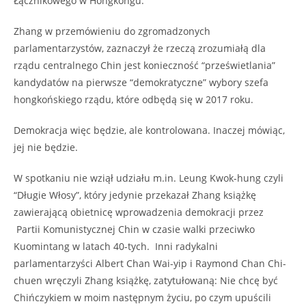
Łącznikowego w Hongkongu.
Zhang w przemówieniu do zgromadzonych
parlamentarzystów, zaznaczył że rzeczą zrozumiałą dla
rządu centralnego Chin jest konieczność “prześwietlania”
kandydatów na pierwsze “demokratyczne” wybory szefa
hongkońskiego rządu, które odbędą się w 2017 roku.
Demokracja więc będzie, ale kontrolowana. Inaczej mówiąc,
jej nie będzie.
W spotkaniu nie wziął udziału m.in. Leung Kwok-hung czyli
“Długie Włosy”, który jedynie przekazał Zhang książkę
zawierającą obietnicę wprowadzenia demokracji przez
Partii Komunistycznej Chin w czasie walki przeciwko
Kuomintang w latach 40-tych. Inni radykalni
parlamentarzyści Albert Chan Wai-yip i Raymond Chan Chi-
chuen wręczyli Zhang książkę, zatytułowaną: Nie chcę być
Chińczykiem w moim następnym życiu, po czym upuścili