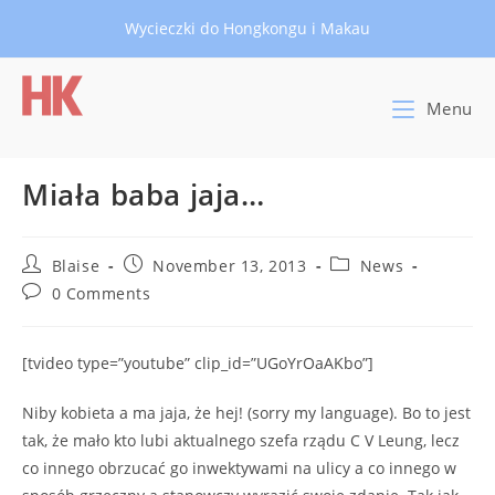
Skip
Wycieczki do Hongkongu i Makau
to
content
Menu
Miała baba jaja…
Post
Post
Post
Blaise
November 13, 2013
News
author:
published:
category:
Post
0 Comments
comments:
[tvideo type=”youtube” clip_id=”UGoYrOaAKbo”]
Niby kobieta a ma jaja, że hej! (sorry my language). Bo to jest
tak, że mało kto lubi aktualnego szefa rządu C V Leung, lecz
co innego obrzucać go inwektywami na ulicy a co innego w