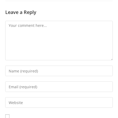
Leave a Reply
Comment
Enter
your
name
Enter
or
your
username
email
Enter
to
address
your
comment
to
website
comment