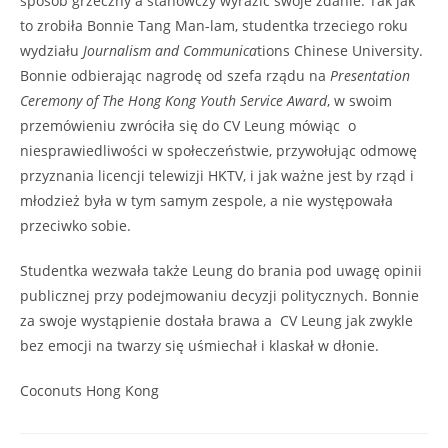
sposób grzeczny a stanowczy wyrazić swoje zdanie. Tak jak
to zrobiła Bonnie Tang Man-lam, studentka trzeciego roku
wydziału
Journalism and Communica
tions Chinese University.
Bonnie odbierając nagrodę od szefa rządu na
Presentation
Ceremony of The Hong Kong Youth Service Award
, w swoim
przemówieniu zwróciła się do CV Leung mówiąc o
niesprawiedliwości w społeczeństwie, przywołując odmowę
przyznania licencji telewizji HKTV, i jak ważne jest by rząd i
młodzież była w tym samym zespole, a nie występowała
przeciwko sobie.
Studentka wezwała także Leung do brania pod uwagę opinii
publicznej przy podejmowaniu decyzji politycznych. Bonnie
za swoje wystąpienie dostała brawa a CV Leung jak zwykle
bez emocji na twarzy się uśmiechał i klaskał w dłonie.
Coconuts Hong Kong