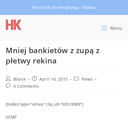
Skip
Wycieczki do Hongkongu i Makau
to
content
Menu
Mniej bankietów z zupą z
płetwy rekina
Post
Post
Post
Blaise
April 16, 2015
News
author:
published:
category:
Post
0 Comments
comments:
[tvideo type=”vimeo” clip_id=”50518089″]
SCMP