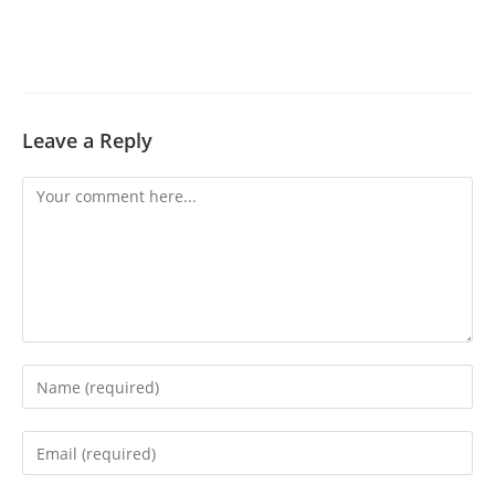
Leave a Reply
Comment
Enter
your
name
Enter
or
your
username