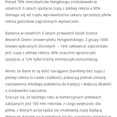
Ponad 70% mieszkańców Hongkongu zredukowało w
ostatnich 5 latach spożycie zupy z płetwy rekina a 90%
domaga się od rządu wprowadzenia zakazu sprzedaży płetw
rekina gatunków zagrożonych wymarciem.
Badania w ostatnich 5 latach prowadził
Social Science
Research Centre
Uniwersytetu Hongkońskiego. Z grupy 1000
losowo wybranych dorosłych – 16% całkowicie zaprzestało
jeść zupę z płetwy rekina, 40% znacznie ograniczyło
spożycie, a 12% tylko trochę zmniejszyło konsumpcję.
Mimo, że dane te są dość naciągane (bankiety bez zupy z
płetwy rekina to nadal rzadkość), pokazują jednak zmianę
nastawienia młodego pokolenia do tradycji i większą dbałość
o środowisko naturalne.
Szacuje się, że każdego roku w komercyjnych połowach
zabijanych jest 100 mln rekinów, z czego większość dla
płetw, z których przyrządza się smakowitą zupę będącą
głównym daniem na bankietach (śluby, narodziny dziecka) w