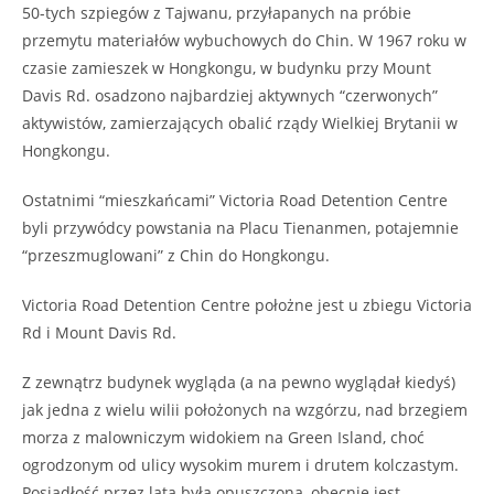
50-tych szpiegów z Tajwanu, przyłapanych na próbie
przemytu materiałów wybuchowych do Chin. W 1967 roku w
czasie zamieszek w Hongkongu, w budynku przy Mount
Davis Rd. osadzono najbardziej aktywnych “czerwonych”
aktywistów, zamierzających obalić rządy Wielkiej Brytanii w
Hongkongu.
Ostatnimi “mieszkańcami” Victoria Road Detention Centre
byli przywódcy powstania na Placu Tienanmen, potajemnie
“przeszmuglowani” z Chin do Hongkongu.
Victoria Road Detention Centre położne jest u zbiegu Victoria
Rd i Mount Davis Rd.
Z zewnątrz budynek wygląda (a na pewno wyglądał kiedyś)
jak jedna z wielu wilii położonych na wzgórzu, nad brzegiem
morza z malowniczym widokiem na Green Island, choć
ogrodzonym od ulicy wysokim murem i drutem kolczastym.
Posiadłość przez lata była opuszczona, obecnie jest