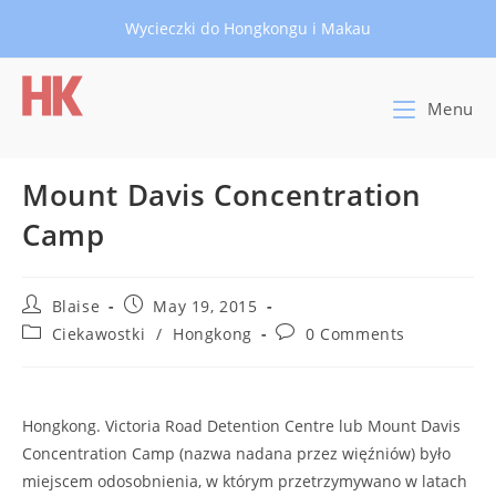
Skip
Wycieczki do Hongkongu i Makau
to
content
Menu
Mount Davis Concentration
Camp
Post
Post
Blaise
May 19, 2015
author:
published:
Post
Post
Ciekawostki
/
Hongkong
0 Comments
category:
comments:
Hongkong. Victoria Road Detention Centre lub Mount Davis
Concentration Camp (nazwa nadana przez więźniów) było
miejscem odosobnienia, w którym przetrzymywano w latach