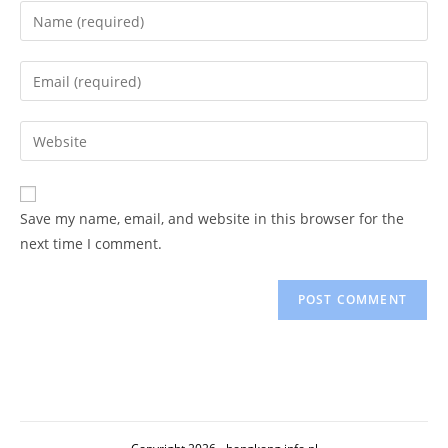
Enter
your
name
Enter
or
your
username
email
Enter
to
address
your
comment
to
website
comment
URL
Save my name, email, and website in this browser for the
(optional)
next time I comment.