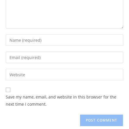
Enter
your
name
Enter
or
your
username
email
Enter
to
address
your
comment
to
website
comment
URL
Save my name, email, and website in this browser for the
(optional)
next time I comment.