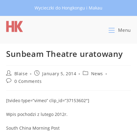
Skip
Wycieczki do Hongkongu i Makau
to
content
Menu
Sunbeam Theatre uratowany
Post
Post
Post
Blaise
January 5, 2014
News
author:
published:
category:
Post
0 Comments
comments:
[tvideo type=”vimeo” clip_id=”37153602″]
Wpis pochodzi z lutego 2012r.
South China Morning Post