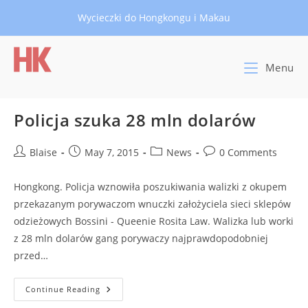
Skip
Wycieczki do Hongkongu i Makau
to
content
Menu
Policja szuka 28 mln dolarów
Post
Post
Post
Post
Blaise
May 7, 2015
News
0 Comments
author:
published:
category:
comments:
Hongkong. Policja wznowiła poszukiwania walizki z okupem
przekazanym porywaczom wnuczki założyciela sieci sklepów
odzieżowych Bossini - Queenie Rosita Law. Walizka lub worki
z 28 mln dolarów gang porywaczy najprawdopodobniej
przed…
Policja
Continue Reading
Szuka