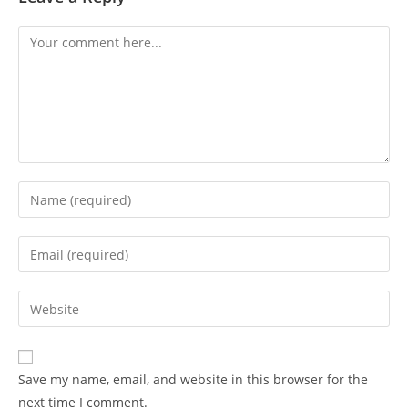
Comment
Enter
your
name
Enter
or
your
username
email
Enter
to
address
your
comment
to
website
comment
URL
Save my name, email, and website in this browser for the
(optional)
next time I comment.