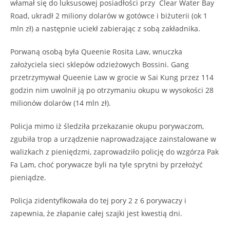
włamał się do luksusowej posiadłości przy Clear Water Bay
Road, ukradł 2 miliony dolarów w gotówce i biżuterii (ok 1
mln zł) a następnie uciekł zabierając z sobą zakładnika.
Porwaną osobą była Queenie Rosita Law, wnuczka
założyciela sieci sklepów odzieżowych Bossini. Gang
przetrzymywał Queenie Law w grocie w Sai Kung przez 114
godzin nim uwolnił ją po otrzymaniu okupu w wysokości 28
milionów dolarów (14 mln zł).
Policja mimo iż śledziła przekazanie okupu porywaczom,
zgubiła trop a urządzenie naprowadzające zainstalowane w
walizkach z pieniędzmi, zaprowadziło policję do wzgórza Pak
Fa Lam, choć porywacze byli na tyle sprytni by przełożyć
pieniądze.
Policja zidentyfikowała do tej pory 2 z 6 porywaczy i
zapewnia, że złapanie całej szajki jest kwestią dni.