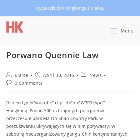
Skip
Wycieczki do Hongkongu i Makau
to
content
Menu
Porwano Quennie Law
Post
Post
Post
Blaise
April 30, 2015
News
author:
published:
category:
Post
0 Comments
comments:
[tvideo type=”youtube” clip_id=”buSW7P9zApo”]
Hongkong. Ponad 300 uzbrojonych policjantów
przeczesuje park Ma On Shan Country Park, w
poszukiwaniu ukrywających się w nim porywaczy. W
sobotnią noc zorganizowany gang z Chin kontynentalnych,