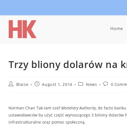
Skip
to
content
Home
Trzy bliony dolarów na k
Post
Post
Post
Post
Blaise
August 1, 2014
News
0 Comm
author:
published:
category:
comments:
Norman Chan Tak-lam szef
Monetary Authority
, de facto bank
ustawodawców by użyć część wynoszącego 3 biliony dolarów
infrastrukturalne oraz pomoc społeczną.