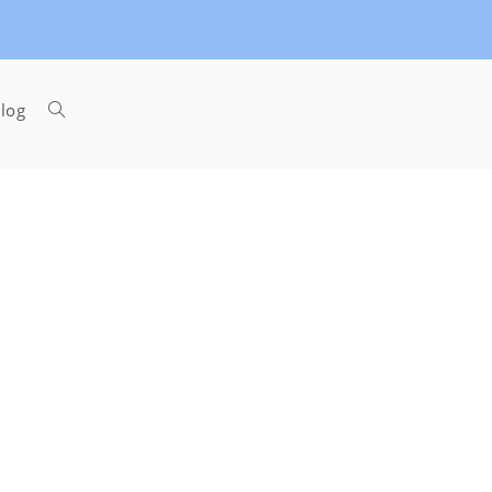
Toggle
log
website
search