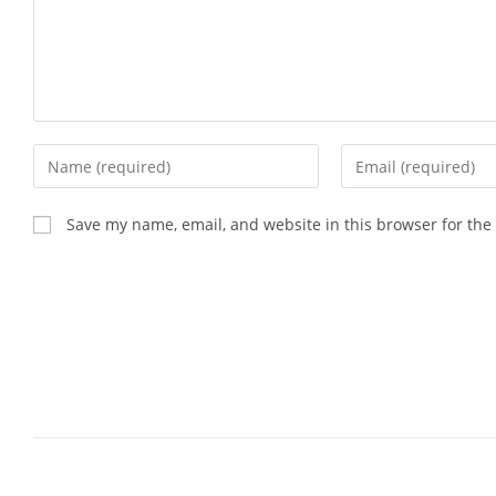
Enter
Enter
your
your
name
email
Save my name, email, and website in this browser for the
or
address
username
to
to
comment
comment