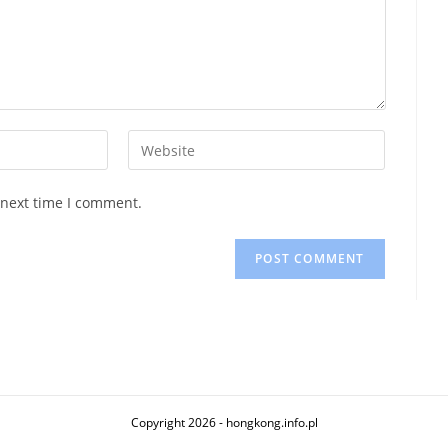
Enter
your
website
 next time I comment.
URL
(optional)
Copyright 2026 - hongkong.info.pl