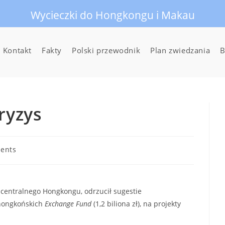
Wycieczki do Hongkongu i Makau
Kontakt
Fakty
Polski przewodnik
Plan zwiedzania
B
ryzys
ents
u centralnego Hongkongu, odrzucił sugestie
 hongkońskich
Exchange Fund
(1,2 biliona zł), na projekty