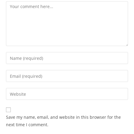
Comment
Enter
your
name
Enter
or
your
username
email
Enter
to
address
your
comment
to
website
comment
URL
Save my name, email, and website in this browser for the
(optional)
next time I comment.