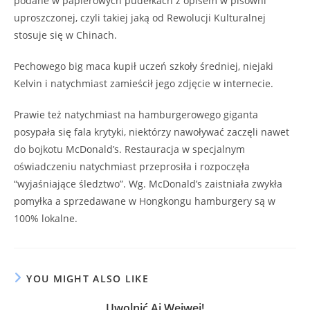
podane w papierowych pudełkach z opisem w pisowni
uproszczonej, czyli takiej jaką od Rewolucji Kulturalnej
stosuje się w Chinach.
Pechowego big maca kupił uczeń szkoły średniej, niejaki
Kelvin i natychmiast zamieścił jego zdjęcie w internecie.
Prawie też natychmiast na hamburgerowego giganta
posypała się fala krytyki, niektórzy nawoływać zaczęli nawet
do bojkotu McDonald’s. Restauracja w specjalnym
oświadczeniu natychmiast przeprosiła i rozpoczęła
“wyjaśniające śledztwo”. Wg. McDonald’s zaistniała zwykła
pomyłka a sprzedawane w Hongkongu hamburgery są w
100% lokalne.
YOU MIGHT ALSO LIKE
Uwolnić Ai Weiwei!