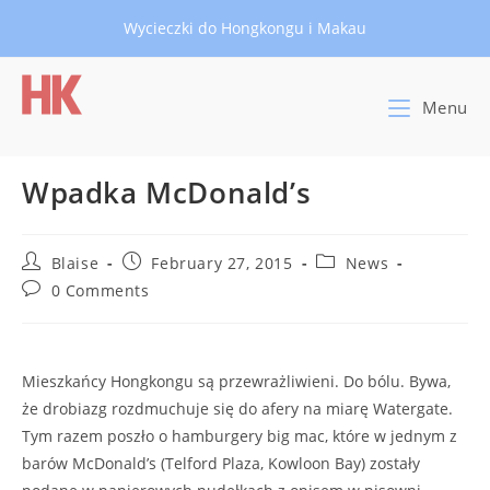
Skip
Wycieczki do Hongkongu i Makau
to
content
Menu
Wpadka McDonald’s
Post
Post
Post
Blaise
February 27, 2015
News
author:
published:
category:
Post
0 Comments
comments:
Mieszkańcy Hongkongu są przewrażliwieni. Do bólu. Bywa,
że drobiazg rozdmuchuje się do afery na miarę Watergate.
Tym razem poszło o hamburgery big mac, które w jednym z
barów McDonald’s (Telford Plaza, Kowloon Bay) zostały