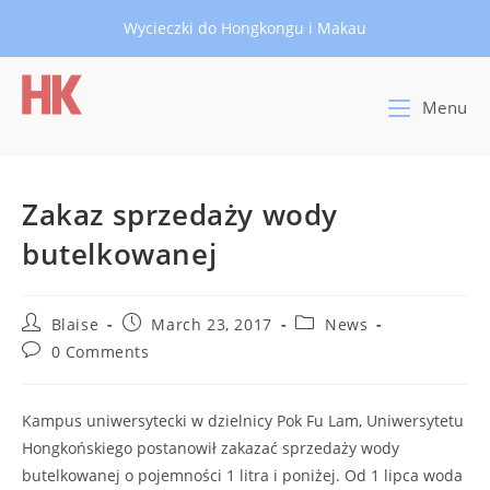
Skip
Wycieczki do Hongkongu i Makau
to
content
Menu
Zakaz sprzedaży wody
butelkowanej
Post
Post
Post
Blaise
March 23, 2017
News
author:
published:
category:
Post
0 Comments
comments:
Kampus uniwersytecki w dzielnicy Pok Fu Lam, Uniwersytetu
Hongkońskiego postanowił zakazać sprzedaży wody
butelkowanej o pojemności 1 litra i poniżej. Od 1 lipca woda