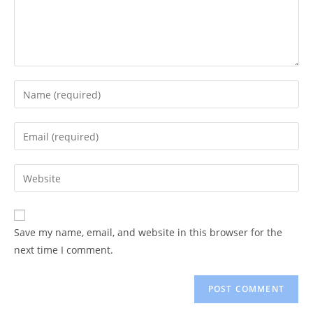
Enter
your
name
Enter
or
your
username
email
Enter
to
address
your
comment
to
website
comment
URL
Save my name, email, and website in this browser for the
(optional)
next time I comment.