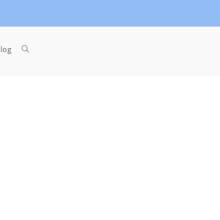
Toggle
log
website
search