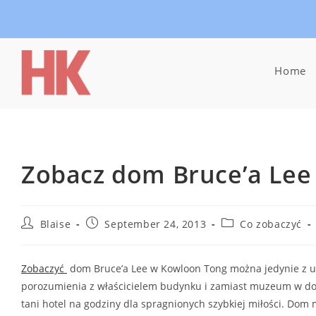
Skip
to
content
Home
Zobacz dom Bruce’a Lee
Post
Post
Post
Blaise
September 24, 2013
Co zobaczyć
author:
published:
category:
Zobaczyć
dom Bruce’a Lee w Kowloon Tong można jedynie z ul
porozumienia z właścicielem budynku i zamiast muzeum w domu
tani hotel na godziny dla spragnionych szybkiej miłości. Dom 