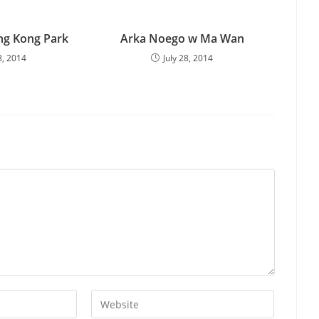
ng Kong Park
Arka Noego w Ma Wan
8, 2014
July 28, 2014
Enter
your