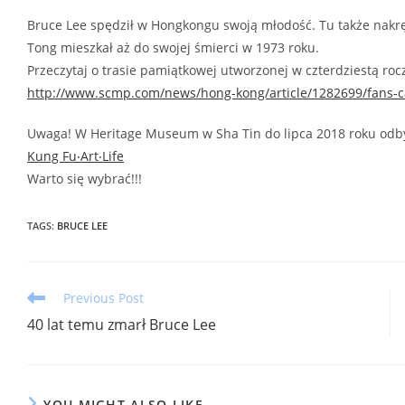
Bruce Lee spędził w Hongkongu swoją młodość. Tu także nakrę
Tong mieszkał aż do swojej śmierci w 1973 roku.
Przeczytaj o trasie pamiątkowej utworzonej w czterdziestą roc
http://www.scmp.com/news/hong-kong/article/1282699/fans-c
Uwaga! W Heritage Museum w Sha Tin do lipca 2018 roku od
Kung Fu‧Art‧Life
Warto się wybrać!!!
TAGS
:
BRUCE LEE
Read
Previous Post
more
40 lat temu zmarł Bruce Lee
articles
YOU MIGHT ALSO LIKE