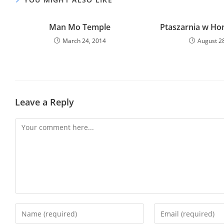
Man Mo Temple
Ptaszarnia w Ho
March 24, 2014
August 2
Leave a Reply
Comment
Enter
Enter
your
your