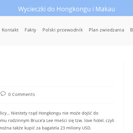
Wycieczki do Hongkongu i Makau
Kontakt
Fakty
Polski przewodnik
Plan zwiedzania
B
Post
0 Comments
comments:
icy… Niestety rząd Hongkongu nie może dojść do
 rodzinnym Bruce’a Lee mieści się tzw. love hotel, czyli
można także kupić za bagatela 23 miliony USD.