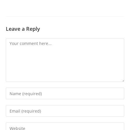
Leave a Reply
Comment
Enter
your
name
Enter
or
your
username
email
Enter
to