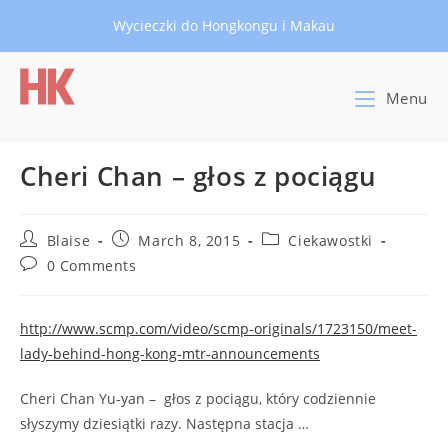
Skip
Wycieczki do Hongkongu i Makau
to
content
Menu
Cheri Chan – głos z pociągu
Post
Post
Post
Blaise
March 8, 2015
Ciekawostki
author:
published:
category:
Post
0 Comments
comments:
http://www.scmp.com/video/scmp-originals/1723150/meet-
lady-behind-hong-kong-mtr-announcements
Cheri Chan Yu-yan – głos z pociągu, który codziennie
słyszymy dziesiątki razy. Następna stacja …