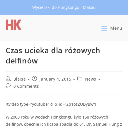
Skip
Wycieczki do Hongkongu i Makau
to
content
Menu
Czas ucieka dla różowych
delfinów
Post
Post
Post
Blaise
January 4, 2015
News
author:
published:
category:
Post
0 Comments
comments:
[tvideo type=”youtube” clip_id=”2p1ozZUDyBw”]
W 2003 roku w wodach Hongkongu żyło 158 różowych
delfinów, obecnie ich liczba spadła do 61. Dr. Samuel Hung z