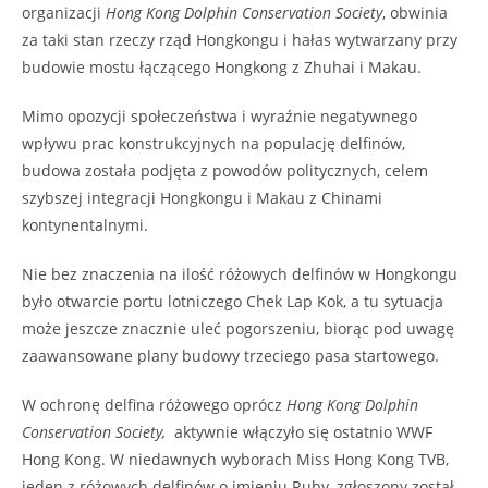
organizacji
Hong Kong Dolphin Conservation Society
, obwinia
za taki stan rzeczy rząd Hongkongu i hałas wytwarzany przy
budowie mostu łączącego Hongkong z Zhuhai i Makau.
Mimo opozycji społeczeństwa i wyraźnie negatywnego
wpływu prac konstrukcyjnych na populację delfinów,
budowa została podjęta z powodów politycznych, celem
szybszej integracji Hongkongu i Makau z Chinami
kontynentalnymi.
Nie bez znaczenia na ilość różowych delfinów w Hongkongu
było otwarcie portu lotniczego Chek Lap Kok, a tu sytuacja
może jeszcze znacznie uleć pogorszeniu, biorąc pod uwagę
zaawansowane plany budowy trzeciego pasa startowego.
W ochronę delfina różowego oprócz
Hong Kong Dolphin
Conservation Society,
aktywnie włączyło się ostatnio WWF
Hong Kong. W niedawnych wyborach Miss Hong Kong TVB,
jeden z różowych delfinów o imieniu Ruby, zgłoszony został