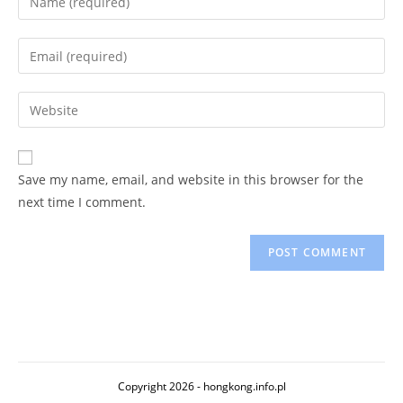
your
name
Enter
or
your
username
email
Enter
to
address
your
comment
to
website
comment
URL
Save my name, email, and website in this browser for the
(optional)
next time I comment.
Copyright 2026 - hongkong.info.pl