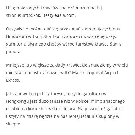
Listę polecanych krawców znaleźć można na tej
stronie:
http://hk.lifestyleasia.com
.
Oczywiście można dać się przekonać zaczepiających nas
Hindusom w Tsim Sha Tsui i za dużo niższą cenę uszyć
garnitur u słynnego choćby wśród turystów krawca Sam’s
juniora.
Mniejsze lub większe zakłady krawieckie znajdziemy w wielu
miejscach miasta, a nawet w IFC Mall, nieopodal Airport
Exress.
Jak zapewniają polscy turyści, uszycie garnituru w
Hongkongu jest dużo tańsze niż w Polsce, mimo znacznego
osłabienia kuru złotówki do dolara. Na pewno też garnitur
uszyty na miarę będzie na nas lepiej leżał niż kupiony w
sklepie.