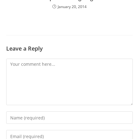
January 20, 2014
Leave a Reply
Comment
Enter
your
name
Enter
or