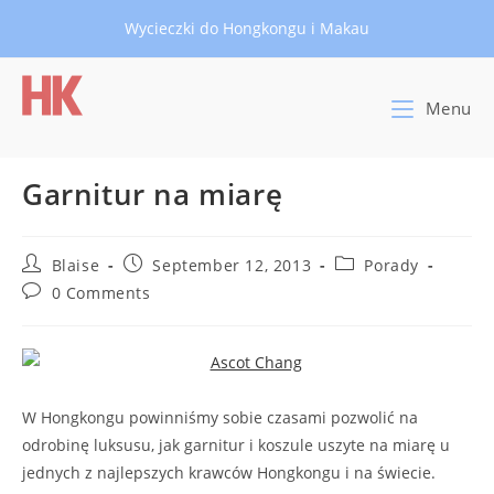
Skip
Wycieczki do Hongkongu i Makau
to
content
Menu
Garnitur na miarę
Post
Post
Post
Blaise
September 12, 2013
Porady
author:
published:
category:
Post
0 Comments
comments:
W Hongkongu powinniśmy sobie czasami pozwolić na
odrobinę luksusu, jak garnitur i koszule uszyte na miarę u
jednych z najlepszych krawców Hongkongu i na świecie.