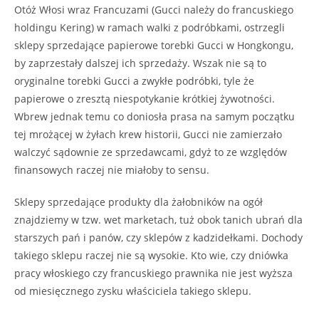
Otóż Włosi wraz Francuzami (Gucci należy do francuskiego
holdingu Kering) w ramach walki z podróbkami, ostrzegli
sklepy sprzedające papierowe torebki Gucci w Hongkongu,
by zaprzestały dalszej ich sprzedaży. Wszak nie są to
oryginalne torebki Gucci a zwykłe podróbki, tyle że
papierowe o zresztą niespotykanie krótkiej żywotności.
Wbrew jednak temu co doniosła prasa na samym początku
tej mrożącej w żyłach krew historii, Gucci nie zamierzało
walczyć sądownie ze sprzedawcami, gdyż to ze względów
finansowych raczej nie miałoby to sensu.
Sklepy sprzedające produkty dla żałobników na ogół
znajdziemy w tzw. wet marketach, tuż obok tanich ubrań dla
starszych pań i panów, czy sklepów z kadzidełkami. Dochody
takiego sklepu raczej nie są wysokie. Kto wie, czy dniówka
pracy włoskiego czy francuskiego prawnika nie jest wyższa
od miesięcznego zysku właściciela takiego sklepu.