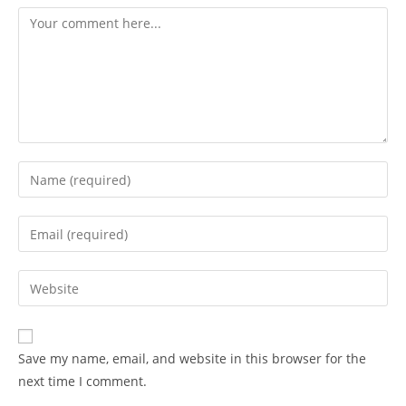
Comment
Enter
your
name
Enter
or
your
username
email
Enter
to
address
your
comment
to
website
comment
URL
Save my name, email, and website in this browser for the
(optional)
next time I comment.