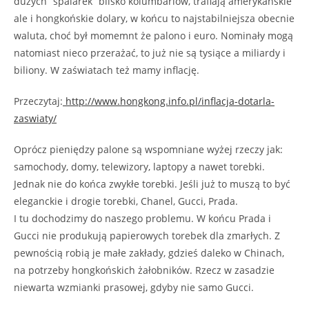
dużych “spalarek” blisko kolumbariów, trafiają amerykańskie
ale i hongkońskie dolary, w końcu to najstabilniejsza obecnie
waluta, choć był momemnt że palono i euro. Nominały mogą
natomiast nieco przerażać, to już nie są tysiące a miliardy i
biliony. W zaświatach też mamy inflację.
Przeczytaj:
http://www.hongkong.info.pl/inflacja-dotarla-
zaswiaty/
Oprócz pieniędzy palone są wspomniane wyżej rzeczy jak:
samochody, domy, telewizory, laptopy a nawet torebki.
Jednak nie do końca zwykłe torebki. Jeśli już to muszą to być
eleganckie i drogie torebki, Chanel, Gucci, Prada.
I tu dochodzimy do naszego problemu. W końcu Prada i
Gucci nie produkują papierowych torebek dla zmarłych. Z
pewnością robią je małe zakłady, gdzieś daleko w Chinach,
na potrzeby hongkońskich żałobników. Rzecz w zasadzie
niewarta wzmianki prasowej, gdyby nie samo Gucci.