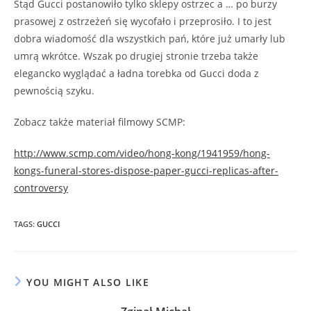
Stąd Gucci postanowiło tylko sklepy ostrzec a … po burzy
prasowej z ostrzeżeń się wycofało i przeprosiło. I to jest
dobra wiadomość dla wszystkich pań, które już umarły lub
umrą wkrótce. Wszak po drugiej stronie trzeba także
elegancko wyglądać a ładna torebka od Gucci doda z
pewnością szyku.
Zobacz także materiał filmowy SCMP:
http://www.scmp.com/video/hong-kong/1941959/hong-
kongs-funeral-stores-dispose-paper-gucci-replicas-after-
controversy
TAGS
:
GUCCI
YOU MIGHT ALSO LIKE