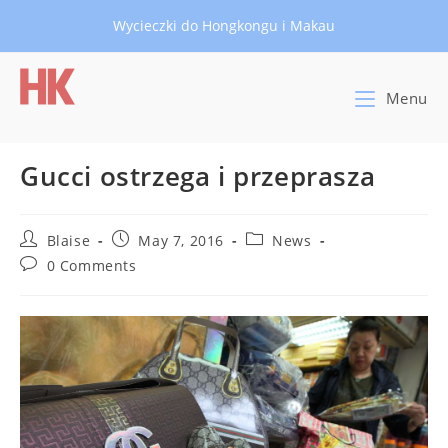
Skip
Wycieczki do Hongkongu i Makau
to
content
Menu
Gucci ostrzega i przeprasza
Post
Post
Post
Blaise
May 7, 2016
News
author:
published:
category:
Post
0 Comments
comments: