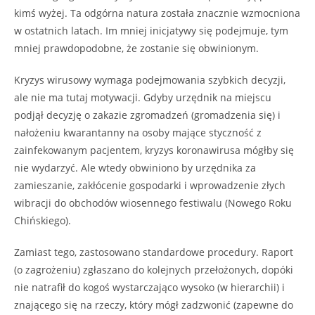
kimś wyżej. Ta odgórna natura została znacznie wzmocniona
w ostatnich latach. Im mniej inicjatywy się podejmuje, tym
mniej prawdopodobne, że zostanie się obwinionym.
Kryzys wirusowy wymaga podejmowania szybkich decyzji,
ale nie ma tutaj motywacji. Gdyby urzędnik na miejscu
podjął decyzję o zakazie zgromadzeń (gromadzenia się) i
nałożeniu kwarantanny na osoby mające styczność z
zainfekowanym pacjentem, kryzys koronawirusa mógłby się
nie wydarzyć. Ale wtedy obwiniono by urzędnika za
zamieszanie, zakłócenie gospodarki i wprowadzenie złych
wibracji do obchodów wiosennego festiwalu (Nowego Roku
Chińskiego).
Zamiast tego, zastosowano standardowe procedury. Raport
(o zagrożeniu) zgłaszano do kolejnych przełożonych, dopóki
nie natrafił do kogoś wystarczająco wysoko (w hierarchii) i
znającego się na rzeczy, który mógł zadzwonić (zapewne do