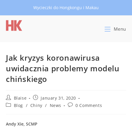
Skip
Wycieczki do Hongkongu i Makau
to
content
Menu
Jak kryzys koronawirusa
uwidacznia problemy modelu
chińskiego
Post
Post
Blaise
January 31, 2020
author:
published:
Post
Post
Blog
/
Chiny
/
News
0 Comments
category:
comments:
Andy Xie, SCMP