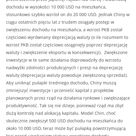
dochodu w wysokości 10 000 USD na mieszkańca,
stosunkowo szybko wzrósł on do 20 000 USD. Jednak Chiny w
ciągu ostatnich pięciu lat z trudem osiągały postęp w
zwiększeniu dochodu na mieszkańca, a wzrost PKB został
częściowo wyrównany deprecjacją waluty (o ile rozumiem to
wzrost PKB został częściowo osiągnięty poprzez deprecjację
waluty i zwiększenie eksportu w konsekwencji). Zwiększone
inwestycje w te same działania doprowadziły do wzrostu
nadwyżki zdolności produkcyjnych i presji na deprecjację
waluty (deprecjacja waluty powoduje zwiększoną sprzedaż).
Aby uniknąć pułapki średniego dochodu, Chiny muszą
zmniejszyć inwestycje i przenieść kapitał z projektów
planowanych przez rząd na działania rynkowe i zwiększające
produktywność. Tak się nie dzieje, ponieważ rząd ma zbyt
dużą kontrolę nad alokacją kapitału. Model Chin, choć
skutecznie zwiększył 500 USD dochodu na mieszkańca do
około 10 000 USD, teraz może być pułapką powstrzymującą
kraj przed uzyskaniem statusu wysokiego dochodu.