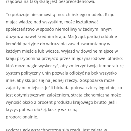
rządowa na taką skalę jest bezprecedensowa.
To pokazuje niesamowitą moc chińskiego modelu. Rząd
mając władzę nad wszystkim, może kształtować
społeczeństwo w sposób niemożliwy w żadnym innym
dużym, a nawet średnim kraju. Ma (rząd, partia) oddolne
komórki partyjne do wdrażania zasad kwarantanny w
każdym mieście lub wiosce. Wyjazd w dowolne miejsce w
kraju przypomina przejazd przez międzynarodowe lotnisko;
ktoś może nagle wyskoczyć, aby zmierzyć twoją temperaturę.
System polityczny Chin pozwala odłożyć na bok wszystko
inne, aby skupić się na jednej rzeczy. Gospodarka może
zająć tylne miejsce. Jeśli blokada potrwa cztery tygodnie, co
jest optymistycznym założeniem, strata ekonomiczna może
wynosić około 2 procent produktu krajowego brutto. Jeśli
kryzys potrwa dłużej, koszty wzrosną
proporcjonalnie.
Podczas gdy wszechpotężna siła rządu jest zaletą w