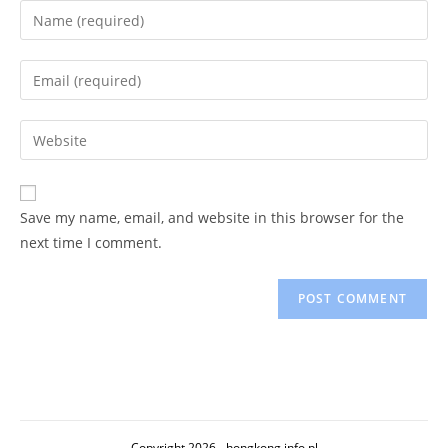
Enter
your
name
Enter
or
your
username
email
Enter
to
address
your
comment
to
website
comment
URL
Save my name, email, and website in this browser for the
(optional)
next time I comment.
Copyright 2026 - hongkong.info.pl