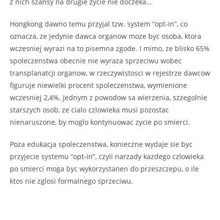
z nich szansy na drugie zycie nie doczeka…
Hongkong dawno temu przyjal tzw. system “opt-in”, co
oznacza, ze jedynie dawca organow moze byc osoba, ktora
wczesniej wyrazi na to pisemna zgode. I mimo, ze blisko 65%
spoleczenstwa obecnie nie wyraza sprzeciwu wobec
transplanatcji organow, w rzeczywistosci w rejestrze dawcow
figuruje niewielki procent spoleczenstwa, wymienione
wczesniej 2,4%. Jednym z powodow sa wierzenia, szzegolnie
starszych osob, ze cialo czlowieka musi pozostac
nienaruszone, by moglo kontynuowac zycie po smierci.
Poza edukacja spoleczenstwa, konieczne wydaje sie byc
przyjecie systemu “opt-in”, czyli narzady kazdego czlowieka
po smierci moga byc wykorzystanen do przeszczepu, o ile
ktos nie zglosi formalnego sprzeciwu.