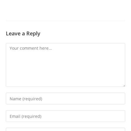
Leave a Reply
Comment
Enter
your
name
Enter
or
your
username
email