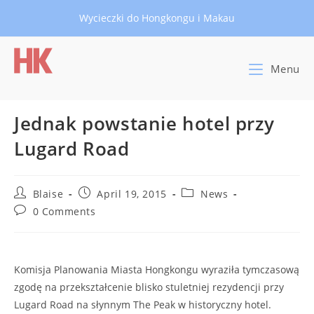
Skip
Wycieczki do Hongkongu i Makau
to
content
Menu
Jednak powstanie hotel przy
Lugard Road
Post
Post
Post
Blaise
April 19, 2015
News
author:
published:
category:
Post
0 Comments
comments:
Komisja Planowania Miasta Hongkongu wyraziła tymczasową
zgodę na przekształcenie blisko stuletniej rezydencji przy
Lugard Road na słynnym The Peak w historyczny hotel.