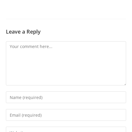
Leave a Reply
Comment
Enter
your
name
Enter
or
your
username
email
Enter
to