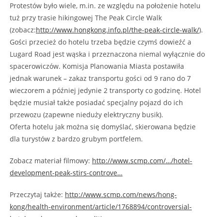
Protestów było wiele, m.in. ze względu na położenie hotelu
tuż przy trasie hikingowej The Peak Circle Walk
(zobacz:
http://www.hongkong.info.pl/the-peak-circle-walk/
).
Gości przecież do hotelu trzeba będzie czymś dowieźć a
Lugard Road jest wąska i przeznaczona niemal wyłącznie do
spacerowiczów. Komisja Planowania Miasta postawiła
jednak warunek – zakaz transportu gości od 9 rano do 7
wieczorem a później jedynie 2 transporty co godzinę. Hotel
będzie musiał także posiadać specjalny pojazd do ich
przewozu (zapewne nieduży elektryczny busik).
Oferta hotelu jak można się domyślać, skierowana będzie
dla turystów z bardzo grubym portfelem.
Zobacz materiał filmowy:
http://www.scmp.com/…/hotel-
development-peak-stirs-controve…
Przeczytaj także:
http://www.scmp.com/news/hong-
kong/health-environment/article/1768894/controversial-