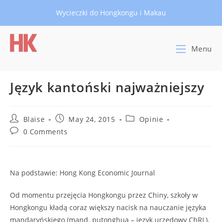
Skip
Wycieczki do Hongkongu i Makau
to
content
Menu
Język kantoński najważniejszy
Post
Post
Post
Blaise
May 24, 2015
Opinie
author:
published:
category:
Post
0 Comments
comments:
Na podstawie: Hong Kong Economic Journal
Od momentu przejęcia Hongkongu przez Chiny, szkoły w
Hongkongu kładą coraz większy nacisk na nauczanie języka
mandaryńskiego (mand. putonghua – język urzędowy ChRL),