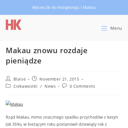
Skip
Wycieczki do Hongkongu i Makau
to
content
Menu
Makau znowu rozdaje
pieniądze
Post
Post
Blaise
November 21, 2015
author:
published:
Post
Post
Ciekawostki
/
News
0 Comments
category:
comments:
Rząd Makau, mimo znacznego spadku przychodów z kasyn
(ok 35%), w bieżącym roku postanowił dziewiąty rok z