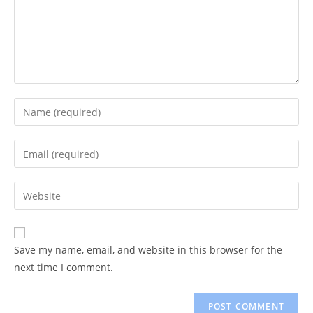
Enter
your
name
Enter
or
your
username
email
Enter
to
address
your
comment
to
website
comment
URL
Save my name, email, and website in this browser for the
(optional)
next time I comment.