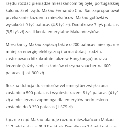
rzędu rozdać pieniądze mieszkańcom tej byłej portugalskiej
kolonii. Szef rządu Makau Fernando Chui Sai, zaproponował
przekazanie każdemu mieszkańcowi Makau gotówki w
wysokości 9 tyś patacas (4,5 tyś zł). Dodatkowe 7 tyś patacas
(3,5 tyś zł) zasili konta emerytalne Makaończyków.
Mieszkańcy Makau zapłacą także o 200 patacas miesięcznie
mniej za energię elektryczną (forma dotacji rodzin,
zastosowana kilkukrotnie także w Hongkongu) oraz za
leczenie (każdy z mieszkańców otrzyma voucher na 600
patacas tj. ok 300 zł).
Roczna dotacja do seniorów vel emerytów zwiększona
zostanie o 500 patacas i wyniesie razem 8 tyś patacas (4 tyś
zł) a miesięczna zapomoga dla emerytów podniesiona
zostanie do 3 350 patacas (1 675 zł).
Łącznie rząd Makau planuje rozdać mieszkańcom Makau
11,7 mld patacas (5, 85 mld zł). Dodatkowe 2,4 mld patacas