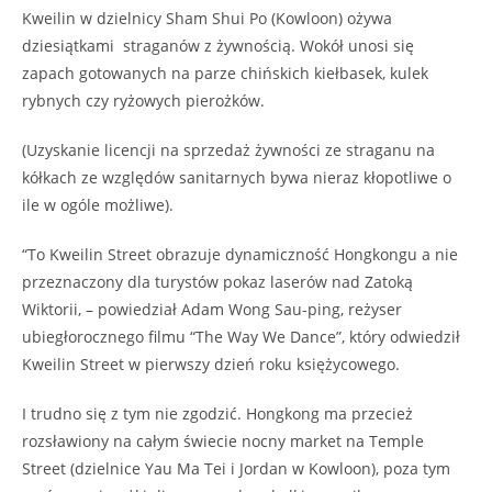
Kweilin w dzielnicy Sham Shui Po (Kowloon) ożywa
dziesiątkami straganów z żywnością. Wokół unosi się
zapach gotowanych na parze chińskich kiełbasek, kulek
rybnych czy ryżowych pierożków.
(Uzyskanie licencji na sprzedaż żywności ze straganu na
kółkach ze względów sanitarnych bywa nieraz kłopotliwe o
ile w ogóle możliwe).
“To Kweilin Street obrazuje dynamiczność Hongkongu a nie
przeznaczony dla turystów pokaz laserów nad Zatoką
Wiktorii, – powiedział Adam Wong Sau-ping, reżyser
ubiegłorocznego filmu “The Way We Dance”, który odwiedził
Kweilin Street w pierwszy dzień roku księżycowego.
I trudno się z tym nie zgodzić. Hongkong ma przecież
rozsławiony na całym świecie nocny market na Temple
Street (dzielnice Yau Ma Tei i Jordan w Kowloon), poza tym