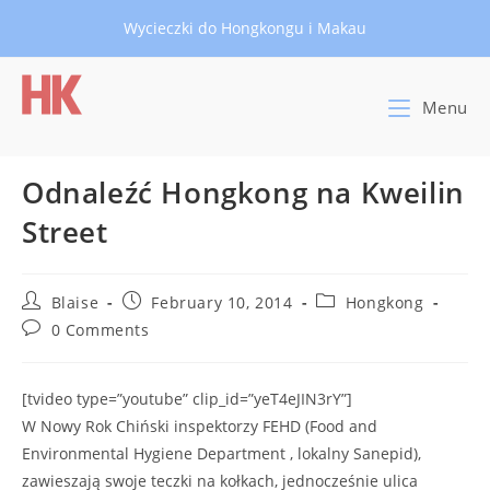
Skip
Wycieczki do Hongkongu i Makau
to
content
Menu
Odnaleźć Hongkong na Kweilin
Street
Post
Post
Post
Blaise
February 10, 2014
Hongkong
author:
published:
category:
Post
0 Comments
comments:
[tvideo type=”youtube” clip_id=”yeT4eJIN3rY”]
W Nowy Rok Chiński inspektorzy FEHD (Food and
Environmental Hygiene Department , lokalny Sanepid),
zawieszają swoje teczki na kołkach, jednocześnie ulica