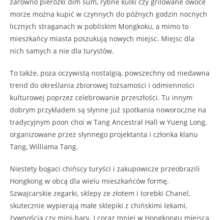
zarówno pierożki dim sum, rybne kulki czy grilowane owoce
morze można kupić w czynnych do późnych godzin nocnych
licznych straganach w pobliskim Mongkoku, a mimo to
mieszkańcy miasta poszukują nowych miejsc. Miejsc dla
nich samych a nie dla turystów.
To także, poza oczywistą nostalgią, powszechny od niedawna
trend do określania zbiorowej tożsamości i odmienności
kulturowej poprzez celebrowanie przeszłości. Tu innym
dobrym przykładem są słynne już spotkania noworoczne na
tradycyjnym poon choi w Tang Ancestral Hall w Yueng Long,
organizowane przez słynnego projektanta i członka klanu
Tang, Williama Tang.
Niestety bogaci chińscy turyści i zakupowicze przeobrazili
Hongkong w obcą dla wielu mieszkańców formę.
Szwajcarskie zegarki, sklepy ze złotem i torebki Chanel,
skutecznie wypierają małe sklepiki z chińskimi lekami,
żywnością czy mini-bary. I coraz mniej w Hongkongu miejsca