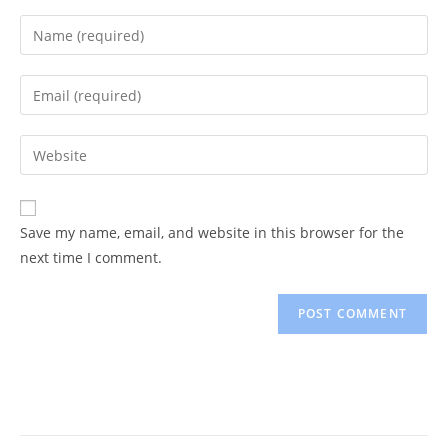
Enter
your
name
Enter
or
your
username
email
Enter
to
address
your
comment
to
website
comment
URL
Save my name, email, and website in this browser for the
(optional)
next time I comment.