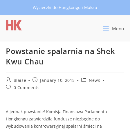
Skip
Wycieczki do Hongkongu i Makau
to
content
Menu
Powstanie spalarnia na Shek
Kwu Chau
Post
Post
Post
Blaise
January 10, 2015
News
author:
published:
category:
Post
0 Comments
comments:
A jednak powstanie! Komisja Finansowa Parlamentu
Hongkongu zatwierdziła fundusze niezbędne do
wybudowania kontrowersyjnej spalarni śmieci na