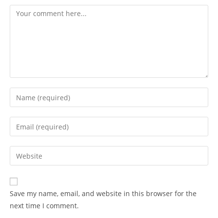
Comment
Enter
your
name
Enter
or
your
username
email
Enter
to
address
your
comment
to
website
comment
URL
Save my name, email, and website in this browser for the
(optional)
next time I comment.