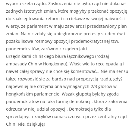
wyboru szefa rządu. Zaskoczenia nie było, rząd nie dokonał
żadnych istotnych zmian, które mogłyby przekonać opozycję
do zaakceptowania reform i co ciekawe w swojej naiwności
wierzy, że parlament w maju zatwierdzi przedstawiony plan
zmian. Na nic zdały się ubiegłoroczne protesty studentów i
pozakulisowe rozmowy opozycji prodemokratycznej tzw.
pandemokratów, zarówno z rządem jak i
urzędnikami chińskiego biura łącznikowego (rodzaj
ambasady Chin w Hongkongu). Właściwie to ręce opadają i
nawet całej sprawy nie chce się komentować… Nie ma sensu
także rozwodzić się za bardzo nad propozycją rządu, gdyż
najpewniej nie otrzyma ona wymaganych 2/3 głosów w
hongkońskim parlamencie. Wszak głupotą byłaby zgoda
pandemokratów na taką formę demokracji, która z założenia
odrzuca w niej udział opozycji. Demokracja tylko dla
sprzedajnych kacyków namaszczonych przez centralny rząd
Chin. Nie, dziękuję!