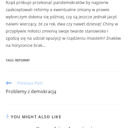
Rząd próbuje przekonać pandemokratów by najpierw
zaakceptowali reformy a ewentualne zmiany w prawie
wyborczym dokona się później, czy są jeszcze jednak jacyś
naiwni wierzący, że za rok, dwa czy nawet dziesięć Chiny w
przypływie miłości zmienią swoje twarde stanowisko i
zgodzą się na udział opozycji w rządzeniu miastem? Znaków
na horyzoncie brak…
TAGS
:
REFORMY
Read
Previous Post
more
Problemy z demokracją
articles
YOU MIGHT ALSO LIKE