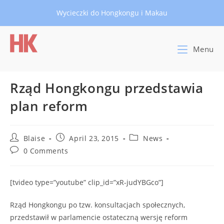
Skip
Wycieczki do Hongkongu i Makau
to
content
Menu
Rząd Hongkongu przedstawia
plan reform
Post
Post
Post
Blaise
April 23, 2015
News
author:
published:
category:
Post
0 Comments
comments:
[tvideo type=”youtube” clip_id=”xR-judYBGco”]
Rząd Hongkongu po tzw. konsultacjach społecznych,
przedstawił w parlamencie ostateczną wersję reform