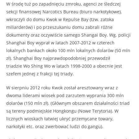
W środę tuż po zapadnięciu zmroku, agenci ze śledczej
sekcji finansowej Narcotics Bureau (biuro narkotykowe),
wkroczyli do domu Kwok w Repulse Bay (tzw. zatoka
miliarderów) i po przeszukaniu domu zabrali różne
dokumenty oraz oczywiście samego Shangai Boy. Wg. policji
Shanghai Boy wyprał w latach 2007-2012 w czterech
lokalnych bankach około 100 mln lokalnych dolarów (50 mln
zł). Shanghai Boy najprawdopodobniej przewodził
triadzie Wo Shing Wo w latach 1998-2000 a obecnie jest
szefem jednej z frakcji tej triady.
W sierpniu 2012 roku Kwok został aresztowany wraz z
dwoma liderami wiosek pod zarzutem wyprania 300 mln
dolarów (150 mln zł). (Głównym obszarem działalności triad
są tereny podmiejskie Hongkongu (Nowe Terytoria). W
licznych wioskach łatwiej ukryć przemycane towary,
narkotyki etc. oraz zwerbować ludzi do gangu).