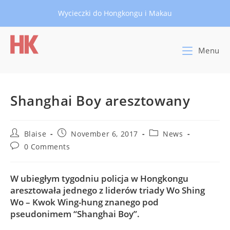
Skip
Wycieczki do Hongkongu i Makau
to
content
Menu
Shanghai Boy aresztowany
Post
Post
Post
Blaise
November 6, 2017
News
author:
published:
category:
Post
0 Comments
comments:
W ubiegłym tygodniu policja w Hongkongu
aresztowała jednego z liderów triady Wo Shing
Wo – Kwok Wing-hung znanego pod
pseudonimem “Shanghai Boy”.