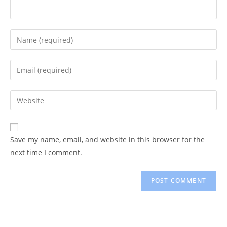
Enter
your
name
Enter
or
your
username
email
Enter
to
address
your
comment
to
website
comment
URL
Save my name, email, and website in this browser for the
(optional)
next time I comment.