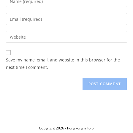
your
name
Enter
or
your
username
email
Enter
to
address
your
comment
to
website
comment
URL
Save my name, email, and website in this browser for the
(optional)
next time I comment.
Copyright 2026 - hongkong.info.pl