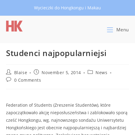
Skip
Wycieczki do Hongkongu i Makau
to
content
Menu
Studenci najpopularniejsi
Post
Post
Post
Blaise
November 5, 2014
News
author:
published:
category:
Post
0 Comments
comments:
Federation of Students (Zreszenie Studentów), które
zapoczątkowało akcję nieposłuszeństwa i zablokowało sporą
cześć Hongkongu, wg. najnowszego sondażu Uniwersytetu
Hongkońskiego jest obecnie najpopularniejszą i najbardziej