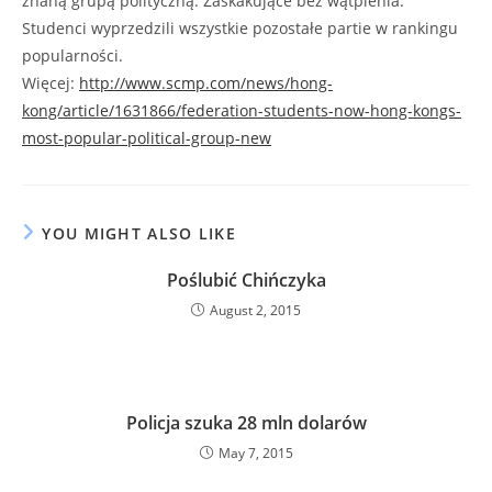
znaną grupą polityczną. Zaskakujące bez wątpienia.
Studenci wyprzedzili wszystkie pozostałe partie w rankingu
popularności.
Więcej:
http://www.scmp.com/news/hong-
kong/article/1631866/federation-students-now-hong-kongs-
most-popular-political-group-new
YOU MIGHT ALSO LIKE
Poślubić Chińczyka
August 2, 2015
Policja szuka 28 mln dolarów
May 7, 2015