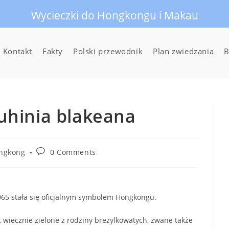
Wycieczki do Hongkongu i Makau
Kontakt
Fakty
Polski przewodnik
Plan zwiedzania
B
hinia blakeana
Post
ngkong
0 Comments
comments:
965 stała się oficjalnym symbolem Hongkongu.
 wiecznie zielone z rodziny brezylkowatych, zwane także