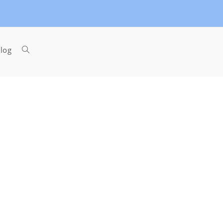
Toggle
log
website
search