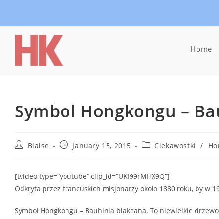
Skip
to
content
Home
Symbol Hongkongu – Bau
Post
Post
Post
Blaise
January 15, 2015
Ciekawostki
/
Ho
author:
published:
category:
[tvideo type=”youtube” clip_id=”UKI99rMHX9Q”]
Odkryta przez francuskich misjonarzy około 1880 roku, by w 1
Symbol Hongkongu – Bauhinia blakeana. To niewielkie drzewo,