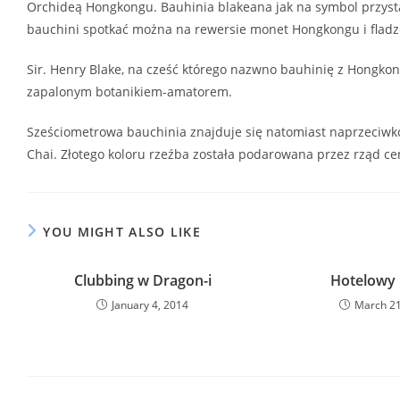
Orchideą Hongkongu. Bauhinia blakeana jak na symbol przystał
bauchini spotkać można na rewersie monet Hongkongu i fladz
Sir. Henry Blake, na cześć którego nazwno bauhinię z Hongko
zapalonym botanikiem-amatorem.
Sześciometrowa bauchinia znajduje się natomiast naprzeciw
Chai. Złotego koloru rzeźba została podarowana przez rząd c
YOU MIGHT ALSO LIKE
Clubbing w Dragon-i
Hotelowy 
January 4, 2014
March 21