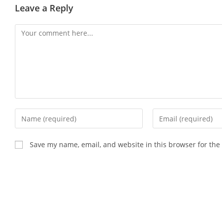
Leave a Reply
Comment
Enter
Enter
your
your
name
email
Save my name, email, and website in this browser for the
or
address
username
to
to
comment
comment