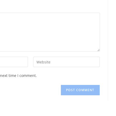
Enter
your
website
 next time I comment.
URL
(optional)