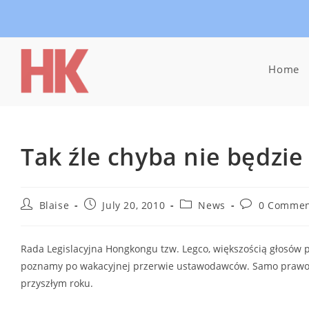
Skip
to
content
Home
Tak źle chyba nie będzie
Post
Post
Post
Post
Blaise
July 20, 2010
News
0 Commen
author:
published:
category:
comments:
Rada Legislacyjna Hongkongu tzw. Legco, większością głosów p
poznamy po wakacyjnej przerwie ustawodawców. Samo prawo
przyszłym roku.