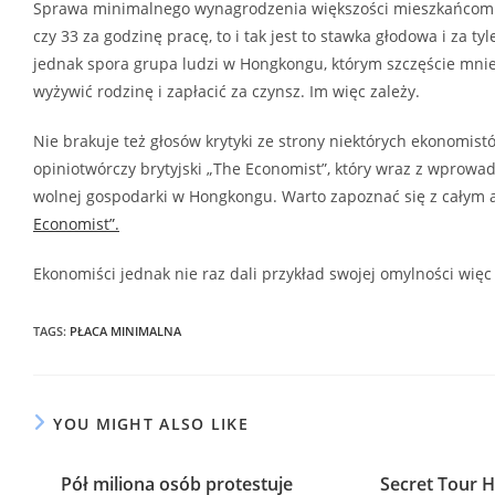
Sprawa minimalnego wynagrodzenia większości mieszkańcom H
czy 33 za godzinę pracę, to i tak jest to stawka głodowa i za tyl
jednak spora grupa ludzi w Hongkongu, którym szczęście mniej
wyżywić rodzinę i zapłacić za czynsz. Im więc zależy.
Nie brakuje też głosów krytyki ze strony niektórych ekonomist
opiniotwórczy brytyjski „The Economist”, który wraz z wprow
wolnej gospodarki w Hongkongu. Warto zapoznać się z całym a
Economist”.
Ekonomiści jednak nie raz dali przykład swojej omylności więc 
TAGS
:
PŁACA MINIMALNA
YOU MIGHT ALSO LIKE
Pół miliona osób protestuje
Secret Tour 