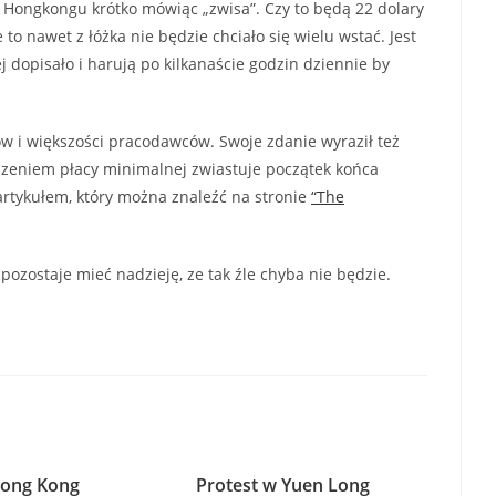
ongkongu krótko mówiąc „zwisa”. Czy to będą 22 dolary
e to nawet z łóżka nie będzie chciało się wielu wstać. Jest
 dopisało i harują po kilkanaście godzin dziennie by
ów i większości pracodawców. Swoje zdanie wyraził też
adzeniem płacy minimalnej zwiastuje początek końca
rtykułem, który można znaleźć na stronie
“The
pozostaje mieć nadzieję, ze tak źle chyba nie będzie.
Hong Kong
Protest w Yuen Long