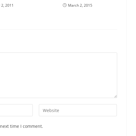
 2, 2011
March 2, 2015
Enter
your
website
 next time I comment.
URL