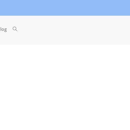
Toggle
log
website
search