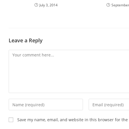
July 3, 2014
September
Leave a Reply
Comment
Enter
Enter
your
your
name
email
Save my name, email, and website in this browser for the
or
address