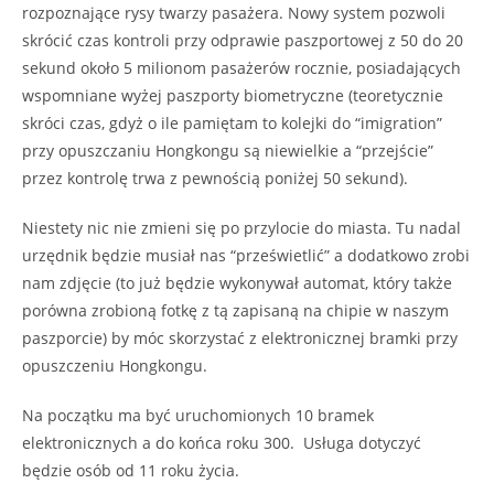
rozpoznające rysy twarzy pasażera. Nowy system pozwoli
skrócić czas kontroli przy odprawie paszportowej z 50 do 20
sekund około 5 milionom pasażerów rocznie, posiadających
wspomniane wyżej paszporty biometryczne (teoretycznie
skróci czas, gdyż o ile pamiętam to kolejki do “imigration”
przy opuszczaniu Hongkongu są niewielkie a “przejście”
przez kontrolę trwa z pewnością poniżej 50 sekund).
Niestety nic nie zmieni się po przylocie do miasta. Tu nadal
urzędnik będzie musiał nas “prześwietlić” a dodatkowo zrobi
nam zdjęcie (to już będzie wykonywał automat, który także
porówna zrobioną fotkę z tą zapisaną na chipie w naszym
paszporcie) by móc skorzystać z elektronicznej bramki przy
opuszczeniu Hongkongu.
Na początku ma być uruchomionych 10 bramek
elektronicznych a do końca roku 300. Usługa dotyczyć
będzie osób od 11 roku życia.