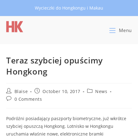
Skip
Wycieczki do Hongkongu i Makau
to
content
Menu
Teraz szybciej opuścimy
Hongkong
Post
Post
Post
Blaise
October 10, 2017
News
author:
published:
category:
Post
0 Comments
comments:
Podróżni posiadający paszporty biometryczne, już wkrótce
szybciej opuszczą Hongkong. Lotnisko w Hongkongu
uruchamia właśnie nowe, elektroniczne bramki