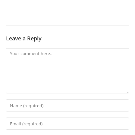
Leave a Reply
Comment
Enter
your
name
Enter
or
your
username