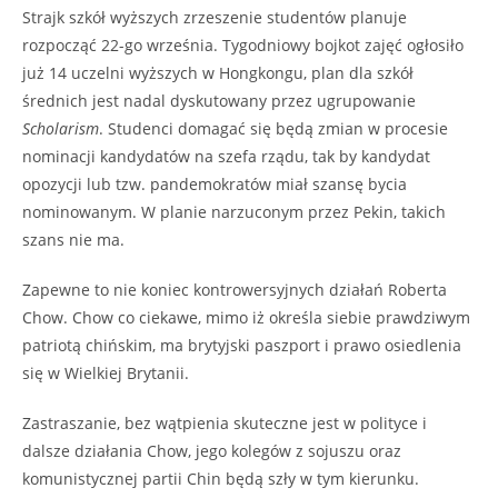
Strajk szkół wyższych zrzeszenie studentów planuje
rozpocząć 22-go września. Tygodniowy bojkot zajęć ogłosiło
już 14 uczelni wyższych w Hongkongu, plan dla szkół
średnich jest nadal dyskutowany przez ugrupowanie
Scholarism
. Studenci domagać się będą zmian w procesie
nominacji kandydatów na szefa rządu, tak by kandydat
opozycji lub tzw. pandemokratów miał szansę bycia
nominowanym. W planie narzuconym przez Pekin, takich
szans nie ma.
Zapewne to nie koniec kontrowersyjnych działań Roberta
Chow. Chow co ciekawe, mimo iż określa siebie prawdziwym
patriotą chińskim, ma brytyjski paszport i prawo osiedlenia
się w Wielkiej Brytanii.
Zastraszanie, bez wątpienia skuteczne jest w polityce i
dalsze działania Chow, jego kolegów z sojuszu oraz
komunistycznej partii Chin będą szły w tym kierunku.