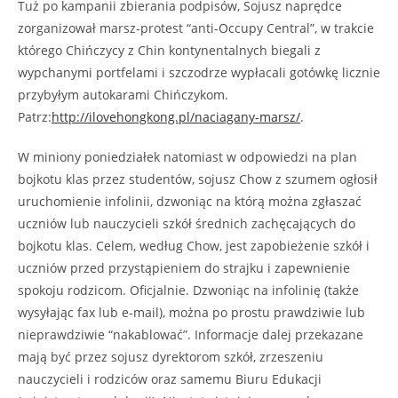
Tuż po kampanii zbierania podpisów, Sojusz naprędce
zorganizował marsz-protest “anti-Occupy Central”, w trakcie
którego Chińczycy z Chin kontynentalnych biegali z
wypchanymi portfelami i szczodrze wypłacali gotówkę licznie
przybyłym autokarami Chińczykom.
Patrz:
http://ilovehongkong.pl/naciagany-marsz/
.
W miniony poniedziałek natomiast w odpowiedzi na plan
bojkotu klas przez studentów, sojusz Chow z szumem ogłosił
uruchomienie infolinii, dzwoniąc na którą można zgłaszać
uczniów lub nauczycieli szkół średnich zachęcających do
bojkotu klas. Celem, według Chow, jest zapobieżenie szkół i
uczniów przed przystąpieniem do strajku i zapewnienie
spokoju rodzicom. Oficjalnie. Dzwoniąc na infolinię (także
wysyłając fax lub e-mail), można po prostu prawdziwie lub
nieprawdziwie “nakablować”. Informacje dalej przekazane
mają być przez sojusz dyrektorom szkół, zrzeszeniu
nauczycieli i rodziców oraz samemu Biuru Edukacji