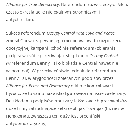
Alliance for True Democracy
. Referendum rozwścieczyło Pekin,
często określając je nielegalnym, stronniczym i
antychińskim.
Sukces referendum
Occupy Central with Love and Peace,
zmusił Chow i zapewne jego mocodawców
do rozpoczęcia
opozycyjnej kampanii (choć nie referendum) zbierania
podpisów osób sprzeciwiając się planom
Occupy Central
(w
referendum Benny Tai o blokadzie Central nawet nie
wspominał). W przeciwieństwie jednak do referendum
Benny Tai, wiarygodności zbieranych podpisów przez
Alliance for Peace and Democracy
nikt nie kontrolował i
bywało, że to samo nazwisko figurowała na liście wiele razy.
Do składania podpisów zmuszały także swoich pracowników
duże firmy zatrudniające setki osób jak Towngas (biznes w
Hongkongu, zwłaszcza ten duży jest prochiński i
antydemokratyczny).