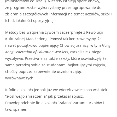
(ministerstwo edukacji). Niestety istnieją spore obawy,
że program został wykorzystany przez ugrupowanie do
zbierania szczegółowych informacji na temat uczniów, szkół i
ich działalności opozycyjnej.
Metody bez wątpienia żywcem zaczerpnięte z Rewolucji
Kulturalnej Mao Zedong. Pomysł tak kontrowersyjny, że
nawet początkowo popierający Chow sojusznicy, w tym
Hong
Kong Federation of Education Workers
, zaczęli się z niego
wycofywać Przeciwne są także szkoły, które oświadczyły że
same poradzą sobie ze studentami bojkotującymi zajęcia,
choćby poprzez zapewnienie uczniom zajęć
wyrównawczych.
Infolinia została jednak już we wtorek zawieszona wskutek
“złośliwego zniszczenia” jak przekazał sojusz.
Prawdopodobnie linia została “zalana” żartami uczniów i
tzw. spamem.