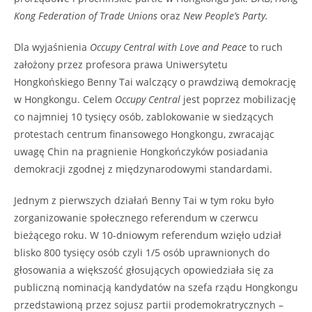
Kong Federation of Trade Unions
oraz
New People’s Party.
Dla wyjaśnienia
Occupy Central with Love and Peace
to ruch
założony przez profesora prawa Uniwersytetu
Hongkońskiego Benny Tai walczący o prawdziwą demokrację
w Hongkongu. Celem
Occupy Central
jest poprzez mobilizację
co najmniej 10 tysięcy osób, zablokowanie w siedzących
protestach centrum finansowego Hongkongu, zwracając
uwagę Chin na pragnienie Hongkończyków posiadania
demokracji zgodnej z międzynarodowymi standardami.
Jednym z pierwszych działań Benny Tai w tym roku było
zorganizowanie społecznego referendum w czerwcu
bieżącego roku. W 10-dniowym referendum wzięło udział
blisko 800 tysięcy osób czyli 1/5 osób uprawnionych do
głosowania a większość głosujących opowiedziała się za
publiczną nominacją kandydatów na szefa rządu Hongkongu
przedstawioną przez sojusz partii prodemokratrycznych –