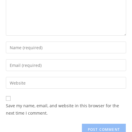
Enter
your
name
Enter
or
your
username
email
Enter
to
address
your
comment
to
website
comment
URL
Save my name, email, and website in this browser for the
(optional)
next time I comment.