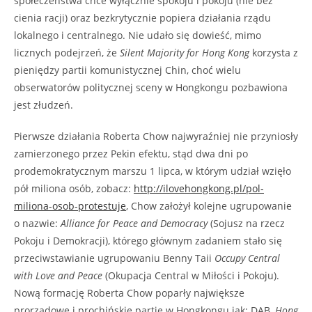
społeczeństwa chce wyłącznie spokoju i pokoju (nie bez
cienia racji) oraz bezkrytycznie popiera działania rządu
lokalnego i centralnego. Nie udało się dowieść, mimo
licznych podejrzeń, że
Silent Majority for Hong Kong
korzysta z
pieniędzy partii komunistycznej Chin, choć wielu
obserwatorów politycznej sceny w Hongkongu pozbawiona
jest złudzeń.
Pierwsze działania Roberta Chow najwyraźniej nie przyniosły
zamierzonego przez Pekin efektu, stąd dwa dni po
prodemokratycznym marszu 1 lipca, w którym udział wzięło
pół miliona osób, zobacz:
http://ilovehongkong.pl/pol-
miliona-osob-protestuje
, Chow założył kolejne ugrupowanie
o nazwie:
Alliance for Peace and Democracy
(Sojusz na rzecz
Pokoju i Demokracji), którego głównym zadaniem stało się
przeciwstawianie ugrupowaniu Benny Taii
Occupy Central
with Love and Peace
(Okupacja Central w Miłości i Pokoju).
Nową formację Roberta Chow poparły największe
prorządowe i prochińskie partie w Hongkongu jak: DAB,
Hong