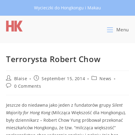
Skip
Wycieczki do Hongkongu i Makau
to
content
Menu
Terrorysta Robert Chow
Post
Post
Post
Blaise
September 15, 2014
News
author:
published:
category:
Post
0 Comments
comments:
Jeszcze do niedawna jako jeden z fundatorów grupy
Silent
Majority for Hong Kong
(Milcząca Większość dla Hongkongu),
były dziennikarz – Robert Chow Yung próbował przekonać
mieszkańców Hongkongu, że tzw. “milcząca większość”