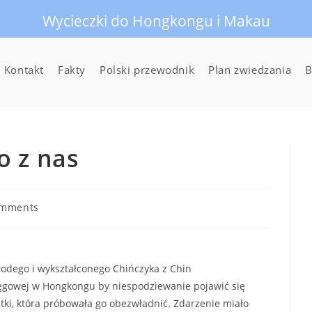
Wycieczki do Hongkongu i Makau
Kontakt
Fakty
Polski przewodnik
Plan zwiedzania
B
o z nas
omments
ts:
odego i wykształconego Chińczyka z Chin
sięgowej w Hongkongu by niespodziewanie pojawić się
ntki, która próbowała go obezwładnić. Zdarzenie miało