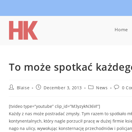
Skip
to
content
Home
To może spotkać każdeg
Post
Post
Post
Post
Blaise
December 3, 2013
News
0 C
author:
published:
category:
commen
[tvideo type=”youtube” clip_id=”M3yzykN36VI”]
Każdy z nas może postradać zmysły. Tym razem to spotkało mł
kontynentalnych, który nagle porzucił pracę w dużej firmie k
nago na ulicy, wywołując konsternację przechodniów i policja