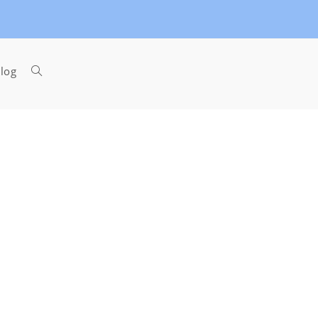
Toggle
log
website
search