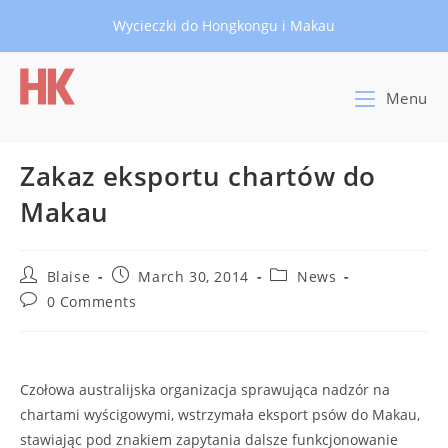
Skip
Wycieczki do Hongkongu i Makau
to
content
Menu
Zakaz eksportu chartów do
Makau
Post
Post
Post
Blaise
March 30, 2014
News
author:
published:
category:
Post
0 Comments
comments:
Czołowa australijska organizacja sprawująca nadzór na
chartami wyścigowymi, wstrzymała eksport psów do Makau,
stawiając pod znakiem zapytania dalsze funkcjonowanie