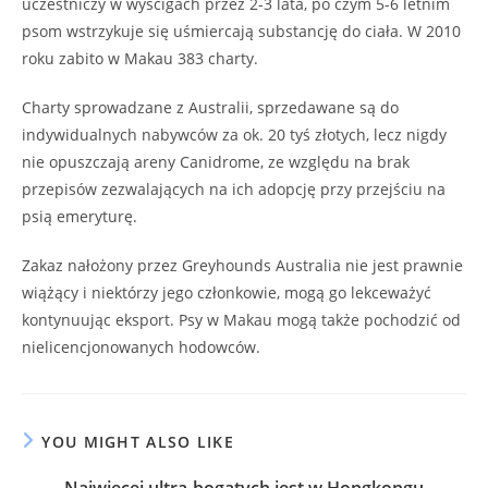
uczestniczy w wyścigach przez 2-3 lata, po czym 5-6 letnim
psom wstrzykuje się uśmiercają substancję do ciała. W 2010
roku zabito w Makau 383 charty.
Charty sprowadzane z Australii, sprzedawane są do
indywidualnych nabywców za ok. 20 tyś złotych, lecz nigdy
nie opuszczają areny Canidrome, ze względu na brak
przepisów zezwalających na ich adopcję przy przejściu na
psią emeryturę.
Zakaz nałożony przez Greyhounds Australia nie jest prawnie
wiążący i niektórzy jego członkowie, mogą go lekceważyć
kontynuując eksport. Psy w Makau mogą także pochodzić od
nielicencjonowanych hodowców.
YOU MIGHT ALSO LIKE