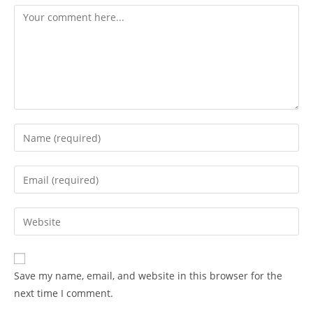
Comment
Enter
your
name
Enter
or
your
username
email
Enter
to
address
your
comment
to
website
comment
URL
Save my name, email, and website in this browser for the
(optional)
next time I comment.