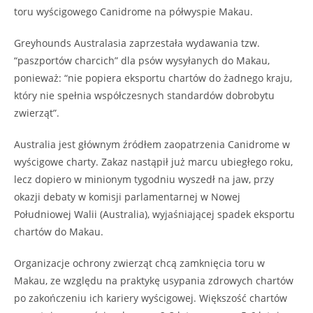
toru wyścigowego Canidrome na półwyspie Makau.
Greyhounds Australasia zaprzestała wydawania tzw.
“paszportów charcich” dla psów wysyłanych do Makau,
ponieważ: “nie popiera eksportu chartów do żadnego kraju,
który nie spełnia współczesnych standardów dobrobytu
zwierząt”.
Australia jest głównym źródłem zaopatrzenia Canidrome w
wyścigowe charty. Zakaz nastąpił już marcu ubiegłego roku,
lecz dopiero w minionym tygodniu wyszedł na jaw, przy
okazji debaty w komisji parlamentarnej w Nowej
Południowej Walii (Australia), wyjaśniającej spadek eksportu
chartów do Makau.
Organizacje ochrony zwierząt chcą zamknięcia toru w
Makau, ze względu na praktykę usypania zdrowych chartów
po zakończeniu ich kariery wyścigowej. Większość chartów