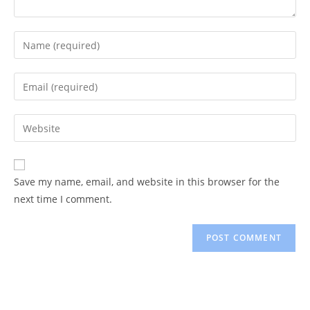
Enter
your
name
Enter
or
your
username
email
Enter
to
address
your
comment
to
website
comment
URL
Save my name, email, and website in this browser for the
(optional)
next time I comment.