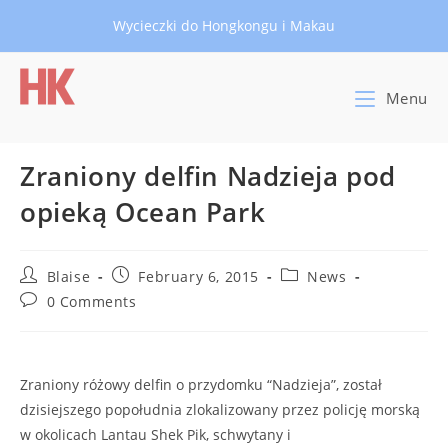
Skip
Wycieczki do Hongkongu i Makau
to
content
Menu
Zraniony delfin Nadzieja pod
opieką Ocean Park
Post
Post
Post
Blaise
February 6, 2015
News
author:
published:
category:
Post
0 Comments
comments:
Zraniony różowy delfin o przydomku “Nadzieja”, został
dzisiejszego popołudnia zlokalizowany przez policję morską
w okolicach Lantau Shek Pik, schwyta
ny i