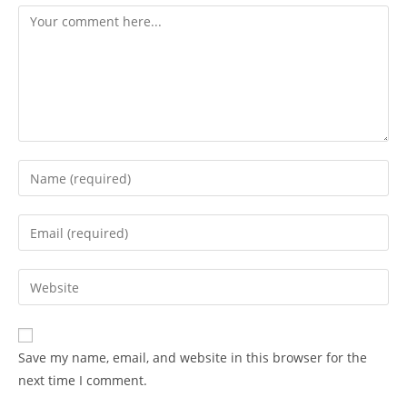
Comment
Enter
your
name
Enter
or
your
username
email
Enter
to
address
your
comment
to
website
comment
URL
Save my name, email, and website in this browser for the
(optional)
next time I comment.