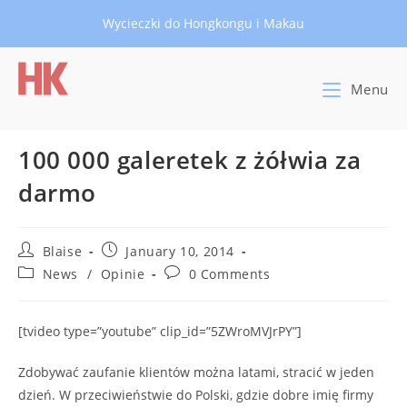
Skip
Wycieczki do Hongkongu i Makau
to
content
Menu
100 000 galeretek z żółwia za
darmo
Post
Post
Blaise
January 10, 2014
author:
published:
Post
Post
News
/
Opinie
0 Comments
category:
comments:
[tvideo type=”youtube” clip_id=”5ZWroMVJrPY”]
Zdobywać zaufanie klientów można latami, stracić w jeden
dzień. W przeciwieństwie do Polski, gdzie dobre imię firmy