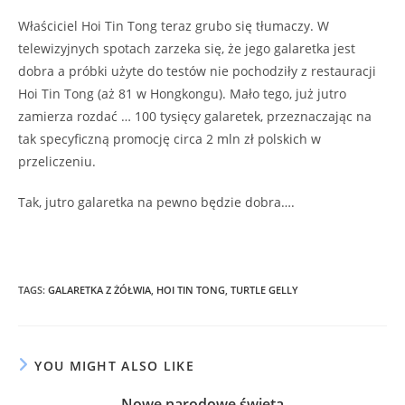
Właściciel Hoi Tin Tong teraz grubo się tłumaczy. W
telewizyjnych spotach zarzeka się, że jego galaretka jest
dobra a próbki użyte do testów nie pochodziły z restauracji
Hoi Tin Tong (aż 81 w Hongkongu). Mało tego, już jutro
zamierza rozdać … 100 tysięcy galaretek, przeznaczając na
tak specyficzną promocję circa 2 mln zł polskich w
przeliczeniu.
Tak, jutro galaretka na pewno będzie dobra….
TAGS
:
GALARETKA Z ŻÓŁWIA
,
HOI TIN TONG
,
TURTLE GELLY
YOU MIGHT ALSO LIKE
Nowe narodowe święta