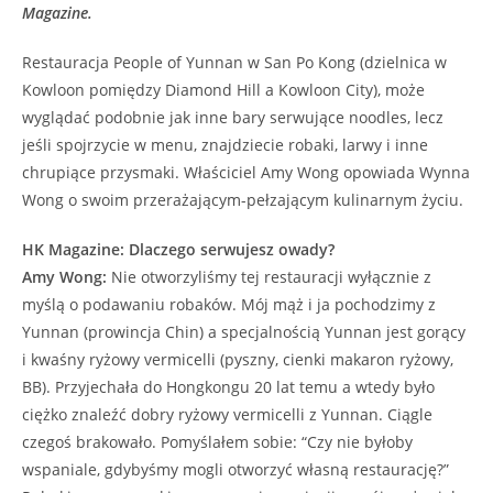
Magazine.
Restauracja People of Yunnan w San Po Kong (dzielnica w
Kowloon pomiędzy Diamond Hill a Kowloon City), może
wyglądać podobnie jak inne bary serwujące noodles, lecz
jeśli spojrzycie w menu, znajdziecie robaki, larwy i inne
chrupiące przysmaki. Właściciel Amy Wong opowiada Wynna
Wong o swoim przerażającym-pełzającym kulinarnym życiu.
HK Magazine: Dlaczego serwujesz owady?
Amy Wong:
Nie otworzyliśmy tej restauracji wyłącznie z
myślą o podawaniu robaków. Mój mąż i ja pochodzimy z
Yunnan (prowincja Chin) a specjalnością Yunnan jest gorący
i kwaśny ryżowy vermicelli (pyszny, cienki makaron ryżowy,
BB). Przyjechała do Hongkongu 20 lat temu a wtedy było
ciężko znaleźć dobry ryżowy vermicelli z Yunnan. Ciągle
czegoś brakowało. Pomyślałem sobie: “Czy nie byłoby
wspaniale, gdybyśmy mogli otworzyć własną restaurację?”