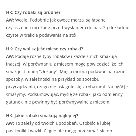
HK: Czy robaki są brudne?
AW:
Wcale. Podobnie jak owoce morza, są łapane,
czyszczone i mrożone przed wysłaniem do nas. Są dokładnie
czyste w trakcie podawania na stół.
HK: Czy wolisz jeść mięso czy robaki?
AW:
Podaję różne typy robaków i każde z nich smakują
inaczej. W porównaniu z mięsem mogę powiedzieć, że ich
smak jest mniej “złożony”. Mięso można podawać na różne
sposoby, w zależności na przykład os sposobu
przyrządzania, czego nie osiągnie się z robakami. Na ogół je
smażymy. Podsumowując, myślę że robaki jako odmienny
gatunek, nie powinny być porównywalne z mięsem.
HK: Jakie robaki smakują najlepiej?
AW:
To zależy od twoich upodobań. Osobiście lubię
pasikoniki i ważki. Ciągle nie mogę przełamać się do