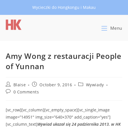
Skip
Wycieczki do Hongkongu i Makau
to
content
Menu
Amy Wong z restauracji People
of Yunnan
Post
Post
Post
Blaise
October 9, 2016
Wywiady
author:
published:
category:
Post
0 Comments
comments:
[vc_row][vc_column][vc_empty_space][vc_single_image
image=”14951″ img_size=”640×370″ add_caption=”yes”]
[vc_column_text]
Wywiad ukazał się 24 padziernika 2013. w HK