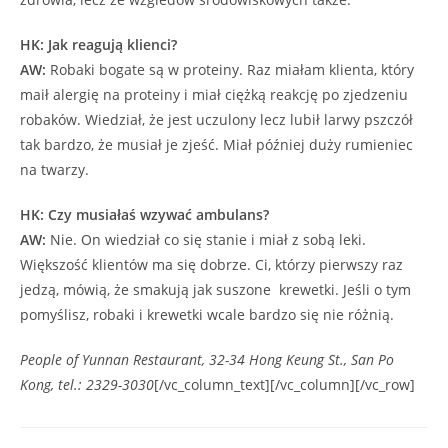
HK: Jak reagują klienci?
AW:
Robaki bogate są w proteiny. Raz miałam klienta, który
maił alergię na proteiny i miał ciężką reakcję po zjedzeniu
robaków. Wiedział, że jest uczulony lecz lubił larwy pszczół
tak bardzo, że musiał je zjeść. Miał później duży rumieniec
na twarzy.
HK: Czy musiałaś wzywać ambulans?
AW:
Nie. On wiedział co się stanie i miał z sobą leki.
Większość klientów ma się dobrze. Ci, którzy pierwszy raz
jedzą, mówią, że smakują jak suszone krewetki. Jeśli o tym
pomyślisz, robaki i krewetki wcale bardzo się nie różnią.
People of Yunnan Restaurant, 32-34 Hong Keung St., San Po
Kong, tel.: 2329-3030
[/vc_column_text][/vc_column][/vc_row]