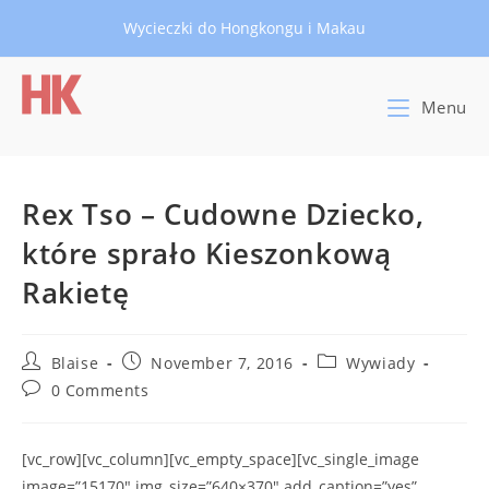
Skip
Wycieczki do Hongkongu i Makau
to
content
Menu
Rex Tso – Cudowne Dziecko,
które sprało Kieszonkową
Rakietę
Post
Post
Post
Blaise
November 7, 2016
Wywiady
author:
published:
category:
Post
0 Comments
comments:
[vc_row][vc_column][vc_empty_space][vc_single_image
image=”15170″ img_size=”640×370″ add_caption=”yes”