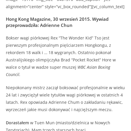
alignment=”center” style=”vc_box_rounded”][vc_column_text]
Hong Kong Magazine, 30 wrzesień 2015. Wywiad
przeprowadziła: Adrienne Chun
Bokser wagi piórkowej Rex “The Wonder Kid” Tso jest
pierwszym profesjonalnym pięściarzem Hongkongu, z
rekordem 18 walk i … 18 wygranych. Ostatnio pokonał
Australijskiego olimpijczyka Brad “Pocket Rocket” Hore w
walce o tytuł w wadze super muszej
WBC Asian Boxing
Council.
Niepokonany mistrz zaczął boksować profesjonalnie w wieku
24 lat i zwyciężył wiele tytułów wagi piórkowej w ostatnich 4
latach. Rex opowiada Adrienne Chum o zakładaniu rękawic,
wyrzeczeń jakie musi dokonywać i najcięższym meczu.
Dorastałem
w Tuen Mun (miasto/dzielnica w Nowych
Terytoriach). Mam trzech starszych braci.