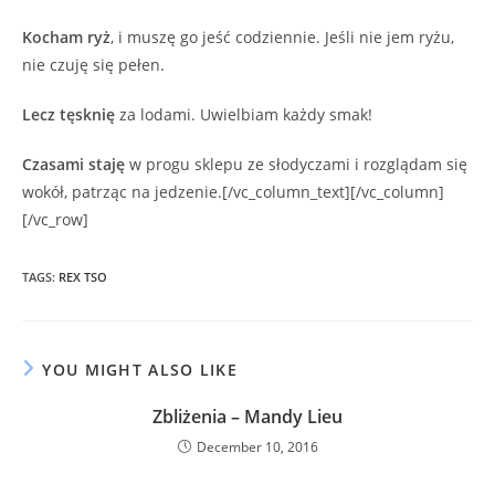
Kocham ryż
, i muszę go jeść codziennie. Jeśli nie jem ryżu,
nie czuję się pełen.
Lecz tęsknię
za lodami. Uwielbiam każdy smak!
Czasami staję
w progu sklepu ze słodyczami i rozglądam się
wokół, patrząc na jedzenie.[/vc_column_text][/vc_column]
[/vc_row]
TAGS
:
REX TSO
YOU MIGHT ALSO LIKE
Zbliżenia – Mandy Lieu
December 10, 2016