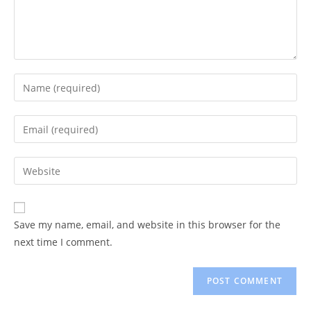
Enter
your
name
Enter
or
your
username
email
Enter
to
address
your
comment
to
website
comment
URL
Save my name, email, and website in this browser for the
(optional)
next time I comment.