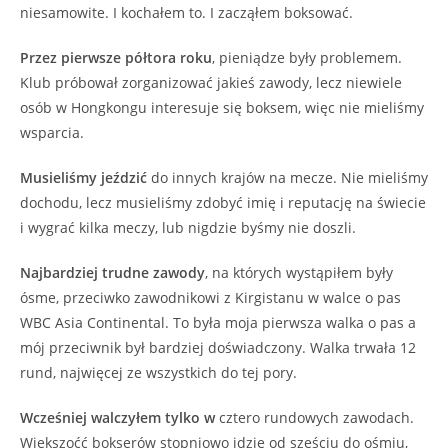
niesamowite. I kochałem to. I zacząłem boksować.
Przez pierwsze półtora roku
, pieniądze były problemem.
Klub próbował zorganizować jakieś zawody, lecz niewiele
osób w Hongkongu interesuje się boksem, więc nie mieliśmy
wsparcia.
Musieliśmy jeździć
do innych krajów na mecze. Nie mieliśmy
dochodu, lecz musieliśmy zdobyć imię i reputację na świecie
i wygrać kilka meczy, lub nigdzie byśmy nie doszli.
Najbardziej trudne zawody
, na których wystąpiłem były
ósme, przeciwko zawodnikowi z Kirgistanu w walce o pas
WBC Asia Continental. To była moja pierwsza walka o pas a
mój przeciwnik był bardziej doświadczony. Walka trwała 12
rund, najwięcej ze wszystkich do tej pory.
Wcześniej walczyłem tylko w
cztero rundowych zawodach.
Większoćć bokserów stopniowo idzię od sześciu do ośmiu,