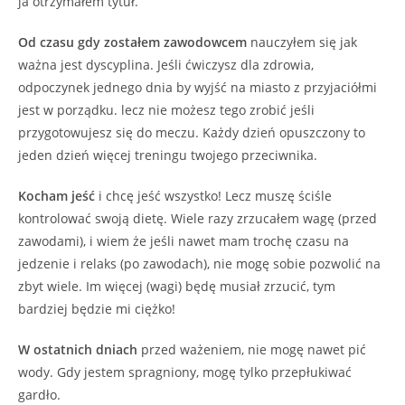
ja otrzymałem tytuł.
Od czasu gdy zostałem zawodowcem
nauczyłem się jak
ważna jest dyscyplina. Jeśli ćwiczysz dla zdrowia,
odpoczynek jednego dnia by wyjść na miasto z przyjaciółmi
jest w porządku. lecz nie możesz tego zrobić jeśli
przygotowujesz się do meczu. Każdy dzień opuszczony to
jeden dzień więcej treningu twojego przeciwnika.
Kocham jeść
i chcę jeść wszystko! Lecz muszę ściśle
kontrolować swoją dietę. Wiele razy zrzucałem wagę (przed
zawodami), i wiem że jeśli nawet mam trochę czasu na
jedzenie i relaks (po zawodach), nie mogę sobie pozwolić na
zbyt wiele. Im więcej (wagi) będę musiał zrzucić, tym
bardziej będzie mi ciężko!
W ostatnich dniach
przed ważeniem, nie mogę nawet pić
wody. Gdy jestem spragniony, mogę tylko przepłukiwać
gardło.