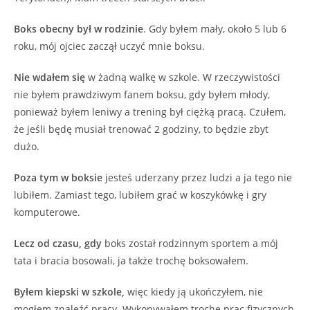
Boks obecny był w rodzinie
. Gdy byłem mały, około 5 lub 6
roku, mój ojciec zaczął uczyć mnie boksu.
Nie wdałem się
w żadną walkę w szkole.
W rzeczywistości
nie byłem prawdziwym fanem boksu, gdy byłem młody,
ponieważ byłem leniwy a trening był ciężką pracą. Czułem,
że jeśli będę musiał trenować 2 godziny, to będzie zbyt
dużo.
Poza tym w boksie
jesteś uderzany przez ludzi a ja tego nie
lubiłem. Zamiast tego, lubiłem grać w koszykówkę i gry
komputerowe.
Lecz od czasu, gdy
boks został rodzinnym sportem a mój
tata i bracia bosowali, ja także trochę boksowałem.
Byłem kiepski w szkole,
więc kiedy ją ukończyłem, nie
mogłem znaleźć pracy. Wykonywałem trochę prac fizycznych,