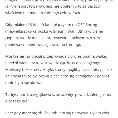
jak transport towarów, lecz nie dbałem o to za bardzo,
właściwie nie miałem żadnego celu w życiu.
Gdy miałem
18 lub 19 lat, dołączyłem do DEF Boxing
(niewielka szkółka bosku w Sheung Wan, BB) jako trener.
Dopiero wtedy moje zainteresowanie boksem wzrosło,
ponieważ miałem więcej czasu na treningi.
Mój trener Jay
chciał przeprowadzić profesjonalną walkę.
Spędził wiele czasu wprowadzając boks do Hongkongu.
Mieliśmy bokserów z Afryki, którzy mogliby uczestniczyć, lecz
on chciał także by lokalni pięściarze się przyłączyli i poprosił
mnie bym spróbował.
To była
bardzo wyjątkowa szansa, więc powiedziałem jasne,
dlaczego nie?
Lecz gdy mecz
się zbliżał, robiłem się nerwowy. Byłem zbyt