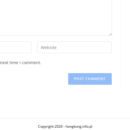
Enter
your
website
 next time I comment.
URL
(optional)
Copyright 2026 - hongkong.info.pl