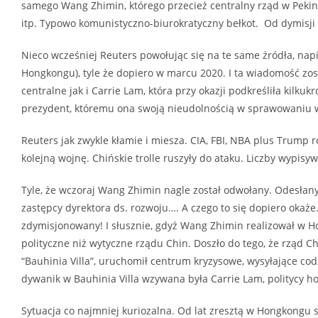
samego Wang Zhimin, którego przecież centralny rząd w Pekinie
itp. Typowo komunistyczno-biurokratyczny bełkot. Od dymisji 
Nieco wcześniej Reuters powołując się na te same źródła, napis
Hongkongu), tyle że dopiero w marcu 2020. I ta wiadomość z
centralne jak i Carrie Lam, która przy okazji podkreśliła kilkuk
prezydent, któremu ona swoją nieudolnością w sprawowaniu wł
Reuters jak zwykle kłamie i miesza. CIA, FBI, NBA plus Trump 
kolejną wojnę. Chińskie trolle ruszyły do ataku. Liczby wypisyw
Tyle, że wczoraj Wang Zhimin nagle został odwołany. Odesłany
zastępcy dyrektora ds. rozwoju…. A czego to się dopiero okaż
zdymisjonowany! I słusznie, gdyż Wang Zhimin realizował w H
polityczne niż wytyczne rządu Chin. Doszło do tego, że rzą
“Bauhinia Villa”, uruchomił centrum kryzysowe, wysyłające cod
dywanik w Bauhinia Villa wzywana była Carrie Lam, politycy ho
Sytuacja co najmniej kuriozalna. Od lat zresztą w Hongkongu s