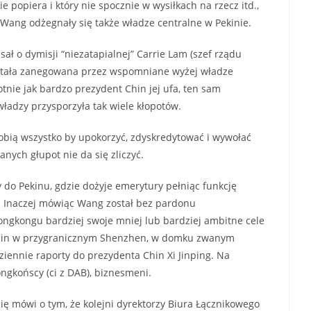
 popiera i który nie spocznie w wysiłkach na rzecz itd.,
Wang odżegnały się także władze centralne w Pekinie.
ał o dymisji “niezatapialnej” Carrie Lam (szef rządu
ostała zanegowana przez wspomniane wyżej władze
rotnie jak bardzo prezydent Chin jej ufa, ten sam
adzy przysporzyła tak wiele kłopotów.
robią wszystko by upokorzyć, zdyskredytować i wywołać
anych głupot nie da się zliczyć.
 do Pekinu, gdzie dożyje emerytury pełniąc funkcję
e. Inaczej mówiąc Wang został bez pardonu
ongkongu bardziej swoje mniej lub bardziej ambitne cele
d Chin w przygranicznym Shenzhen, w domku zwanym
ziennie raporty do prezydenta Chin Xi Jinping. Na
ngkońscy (ci z DAB), biznesmeni.
ię mówi o tym, że kolejni dyrektorzy Biura Łącznikowego