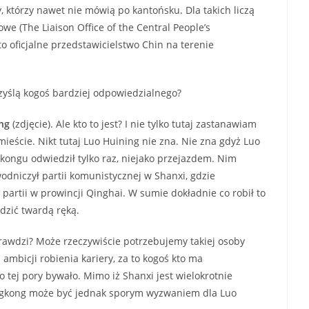
, którzy nawet nie mówią po kantońsku. Dla takich liczą
kowe (The Liaison Office of the Central People’s
o oficjalne przedstawicielstwo Chin na terenie
yślą kogoś bardziej odpowiedzialnego?
ing
(zdjęcie). Ale kto to jest? I nie tylko tutaj zastanawiam
mieście. Nikt tutaj Luo Huining nie zna. Nie zna gdyż Luo
gkongu odwiedził tylko raz, niejako przejazdem. Nim
odniczył partii komunistycznej w Shanxi, gdzie
 partii w prowincji Qinghai. W sumie dokładnie co robił to
ądzić twardą ręką.
rawdzi? Może rzeczywiście potrzebujemy takiej osoby
ambicji robienia kariery, za to kogoś kto ma
o tej pory bywało. Mimo iż Shanxi jest wielokrotnie
ngkong może być jednak sporym wyzwaniem dla Luo