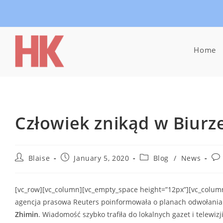
Skip
to
content
Home
Człowiek znikąd w Biur
Post
Post
Post
Pos
Blaise
January 5, 2020
Blog
/
News
author:
published:
category:
co
[vc_row][vc_column][vc_empty_space height=”12px”][vc_column
agencja prasowa Reuters poinformowała o planach odwołania
Zhimin
. Wiadomość szybko trafiła do lokalnych gazet i telew