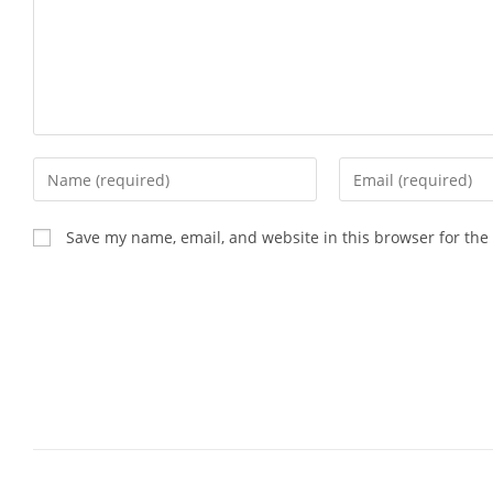
Enter
Enter
your
your
name
email
Save my name, email, and website in this browser for the
or
address
username
to
to
comment
comment