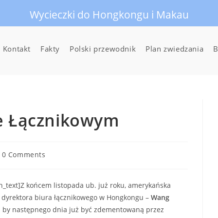
Wycieczki do Hongkongu i Makau
Kontakt
Fakty
Polski przewodnik
Plan zwiedzania
B
ze Łącznikowym
t
0 Comments
mments:
_text]Z końcem listopada ub. już roku, amerykańska
 dyrektora biura łącznikowego w Hongkongu –
Wang
izji by następnego dnia już być zdementowaną przez