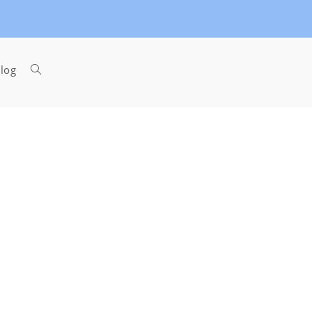
Toggle
log
website
search