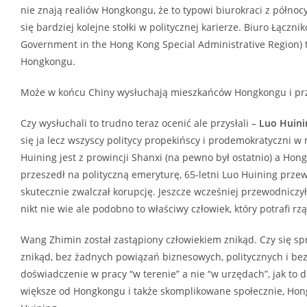
nie znają realiów Hongkongu, że to typowi biurokraci z północy
się bardziej kolejne stołki w politycznej karierze. Biuro Łączni
Government in the Hong Kong Special Administrative Region) t
Hongkongu.
Może w końcu Chiny wysłuchają mieszkańców Hongkongu i prz
Czy wysłuchali to trudno teraz ocenić ale przysłali –
Luo Huin
się ja lecz wszyscy politycy propekińscy i prodemokratyczni w 
Huining jest z prowincji Shanxi (na pewno był ostatnio) a Hon
przeszedł na polityczną emeryturę, 65-letni Luo Huining przew
skutecznie zwalczał korupcję. Jeszcze wcześniej przewodniczył
nikt nie wie ale podobno to właściwy człowiek, który potrafi rz
Wang Zhimin został zastąpiony człowiekiem znikąd. Czy się sp
znikąd, bez żadnych powiązań biznesowych, politycznych i bez 
doświadczenie w pracy “w terenie” a nie “w urzędach”, jak to d
większe od Hongkongu i także skomplikowane społecznie, Ho