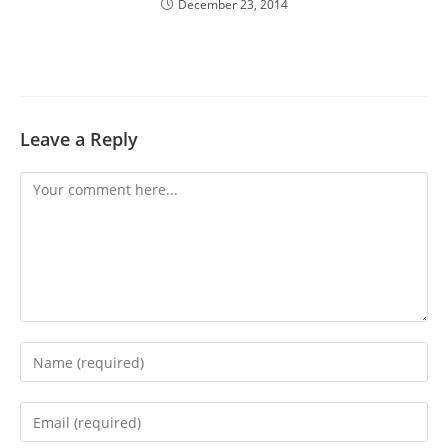
December 23, 2014
Leave a Reply
Comment
Enter
your
name
Enter
or
your