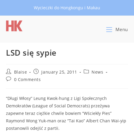
Skip
Wycieczki do Hongkongu i Makau
to
content
Menu
LSD się sypie
Post
Post
Post
Blaise
January 25, 2011
News
author:
published:
category:
Post
0 Comments
comments:
“Długi Włosy” Leung Kwok-hung z Ligi Społecznych
Demokratów (League of Social Democrats) przeżywa
zapewne teraz ciężkie chwile bowiem “Wściekły Pies”
Raymond Wong Yuk-man oraz “Tai Kao” Albert Chan Wai-yip
postanowili odejść z partii.