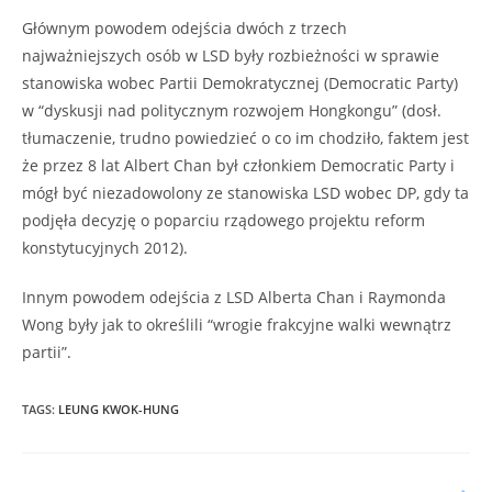
Głównym powodem odejścia dwóch z trzech
najważniejszych osób w LSD były rozbieżności w sprawie
stanowiska wobec Partii Demokratycznej (Democratic Party)
w “dyskusji nad politycznym rozwojem Hongkongu” (dosł.
tłumaczenie, trudno powiedzieć o co im chodziło, faktem jest
że przez 8 lat Albert Chan był członkiem Democratic Party i
mógł być niezadowolony ze stanowiska LSD wobec DP, gdy ta
podjęła decyzję o poparciu rządowego projektu reform
konstytucyjnych 2012).
Innym powodem odejścia z LSD Alberta Chan i Raymonda
Wong były jak to określili “wrogie frakcyjne walki wewnątrz
partii”.
TAGS
:
LEUNG KWOK-HUNG