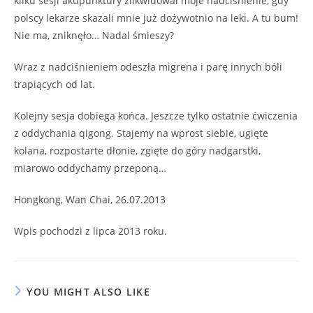
kilku sesji akupunktury zlikwidował moje nadciśnienie, gdy
polscy lekarze skazali mnie już dożywotnio na leki. A tu bum!
Nie ma, zniknęło… Nadal śmieszy?
Wraz z nadciśnieniem odeszła migrena i parę innych bóli
trapiących od lat.
Kolejny sesja dobiega końca. Jeszcze tylko ostatnie ćwiczenia
z oddychania qigong. Stajemy na wprost siebie, ugięte
kolana, rozpostarte dłonie, zgięte do góry nadgarstki,
miarowo oddychamy przeponą…
Hongkong, Wan Chai, 26.07.2013
Wpis pochodzi z lipca 2013 roku.
YOU MIGHT ALSO LIKE