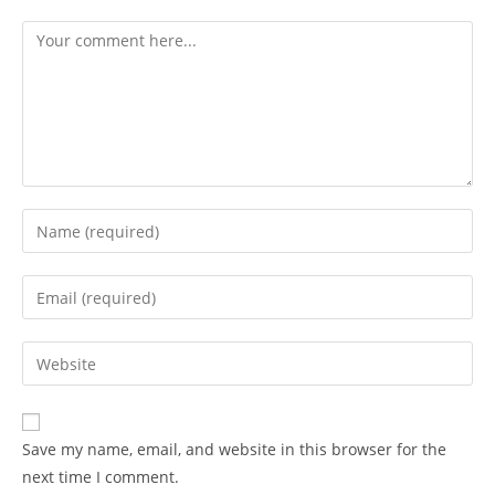
Comment
Enter
your
name
Enter
or
your
username
email
Enter
to
address
your
comment
to
website
comment
URL
Save my name, email, and website in this browser for the
(optional)
next time I comment.