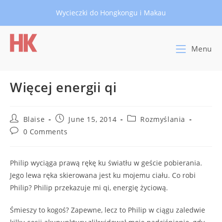
Skip
Wycieczki do Hongkongu i Makau
to
content
Menu
Więcej energii qi
Post
Post
Post
Blaise
June 15, 2014
Rozmyślania
author:
published:
category:
Post
0 Comments
comments:
Philip wyciąga prawą rękę ku światłu w geście pobierania.
Jego lewa ręka skierowana jest ku mojemu ciału. Co robi
Philip? Philip przekazuje mi qi, energię życiową.
Śmieszy to kogoś? Zapewne, lecz to Philip w ciągu zaledwie