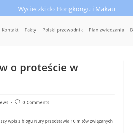
Wycieczki do Hongkongu i Makau
Kontakt
Fakty
Polski przewodnik
Plan zwiedzania
B
w o proteście w
Post
ews
0 Comments
comments:
iższy wpis z
blogu
Nury przedstawia 10 mitów związanych