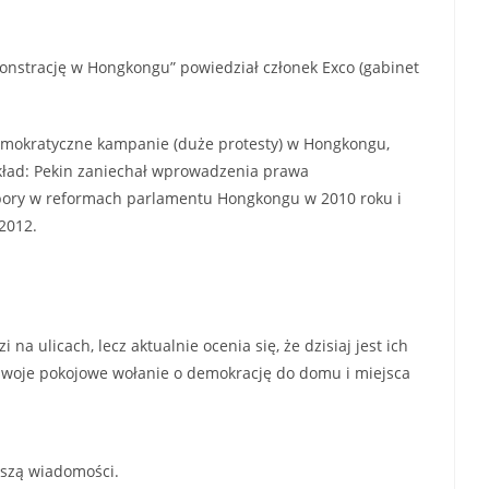
monstrację w Hongkongu” powiedział członek Exco (gabinet
emokratyczne kampanie (duże protesty) w Hongkongu,
zykład: Pekin zaniechał wprowadzenia prawa
ybory w reformach parlamentu Hongkongu w 2010 roku i
2012.
a ulicach, lecz aktualnie ocenia się, że dzisiaj jest ich
o swoje pokojowe wołanie o demokrację do domu i miejsca
noszą wiadomości.