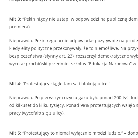
Mit 3
: “Pekin nigdy nie ustąpi w odpowiedzi na publiczną de
premiera).
Nieprawda. Pekin regularnie odpowiadał pozytywnie na prod
kiedy elity polityczne przekonywały, że to niemożliwe. Na pr
bezpieczeństwa (słynny art. 23), rozszerzył demokratyczne w
wycofał prochiński przedmiot szkolny “Edukacja Narodowa” w 
Mit 4
: “Protestujący ciągle tam są i blokują ulice.”
Nieprawda. Po pierwszym użyciu gazu było ponad 200 tyś ludzi n
od kilkuset do kilku tysięcy. Ponad 98% protestujących wzięł
pracy (wycofało się z ulicy).
Mit 5
: “Protestujący to niemal wyłącznie młodzi ludzie.” – do