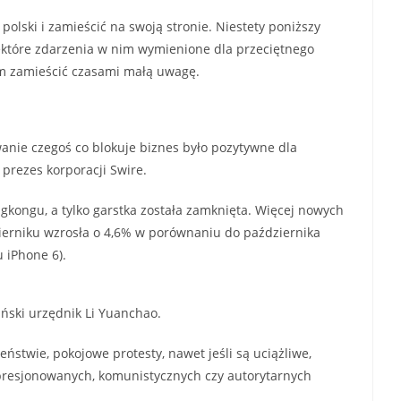
polski i zamieścić na swoją stronie. Niestety poniższy
ektóre zdarzenia w nim wymienione dla przeciętnego
łem zamieścić czasami małą uwagę.
wanie czegoś co blokuje biznes było pozytywne dla
 prezes korporacji Swire.
gkongu, a tylko garstka została zamknięta. Więcej nowych
zierniku wzrosła o 4,6% w porównaniu do października
 iPhone 6).
hiński urzędnik Li Yuanchao.
stwie, pokojowe protesty, nawet jeśli są uciążliwe,
epresjonowanych, komunistycznych czy autorytarnych