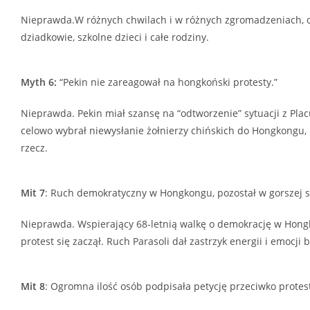
Nieprawda.W różnych chwilach i w różnych zgromadzeniach, o
dziadkowie, szkolne dzieci i całe rodziny.
Myth 6:
“Pekin nie zareagował na hongkoński protesty.”
Nieprawda. Pekin miał szansę na “odtworzenie” sytuacji z Pla
celowo wybrał niewysłanie żołnierzy chińskich do Hongkongu
rzecz.
Mit 7
: Ruch demokratyczny w Hongkongu, pozostał w gorszej sy
Nieprawda. Wspierający 68-letnią walkę o demokrację w Hong
protest się zaczął. Ruch Parasoli dał zastrzyk energii i emocj
Mit 8
: Ogromna ilość osób podpisała petycję przeciwko protest