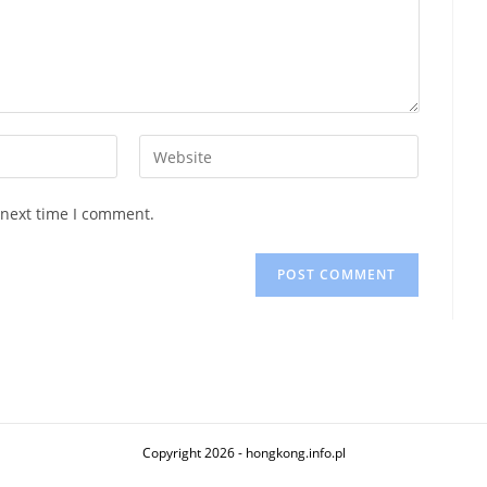
Enter
your
website
 next time I comment.
URL
(optional)
Copyright 2026 - hongkong.info.pl