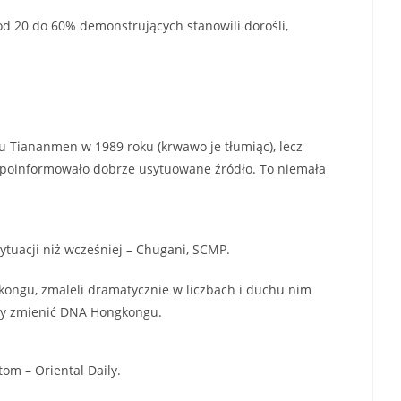
d 20 do 60% demonstrujących stanowili dorośli,
cu Tiananmen w 1989 roku (krwawo je tłumiąc), lecz
, poinformowało dobrze usytuowane źródło. To niemała
tuacji niż wcześniej – Chugani, SCMP.
kongu, zmaleli dramatycznie w liczbach i duchu nim
i by zmienić DNA Hongkongu.
om – Oriental Daily.