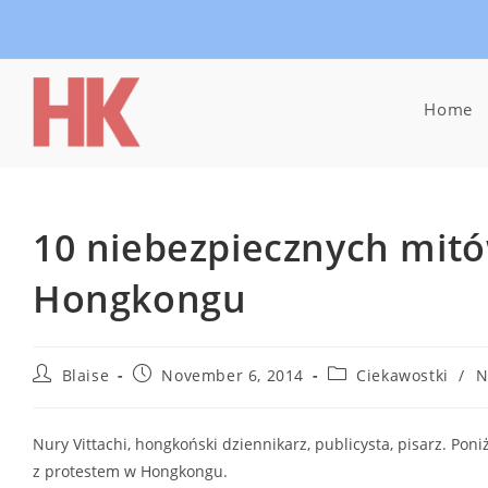
Skip
to
content
Home
10 niebezpiecznych mitó
Hongkongu
Post
Post
Post
Blaise
November 6, 2014
Ciekawostki
/
N
author:
published:
category:
Nury Vittachi, hongkoński dziennikarz, publicysta, pisarz. Pon
z protestem w Hongkongu.