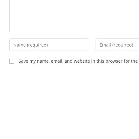
Enter
Enter
your
your
name
email
Save my name, email, and website in this browser for the
or
address
username
to
to
comment
comment