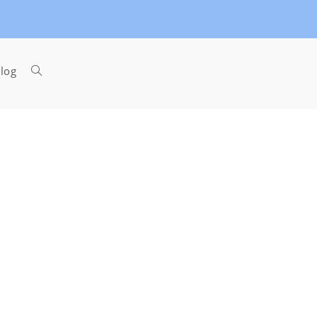
Toggle
log
website
search