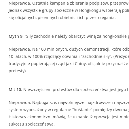
Nieprawda. Ostatnia kampania zbierania podpisów, przeprowa
Jednak wszystkie grupy społeczne w Hongkongu wspierają polic
się oficjalnych, pisemnych obietnic i ich przestrzegania,
Myth 9:
“Siły zachodnie należy obarczyć winą za hongkońskie 
Nieprawda. Na 100 minionych, dużych demonstracji, które odb
10 latach, w 100% rządzący obwiniali “zachodnie siły”. (Prezy
tradycyjnie popierającej rząd jak i Chiny, oficjalnie przyznał 
protesty).
Mit 10
: Nieszczęściem protestów dla społeczeństwa jest jego 
Nieprawda. Najbogatsze, najwolniejsze, najzdrowsze i najszc
system wyposażony w regularne “huśtanie” pomiędzy dwoma g
Historycy ekonomiczni mówią, że uznanie iż opozycja jest mniej
sukcesu społeczeństwa.