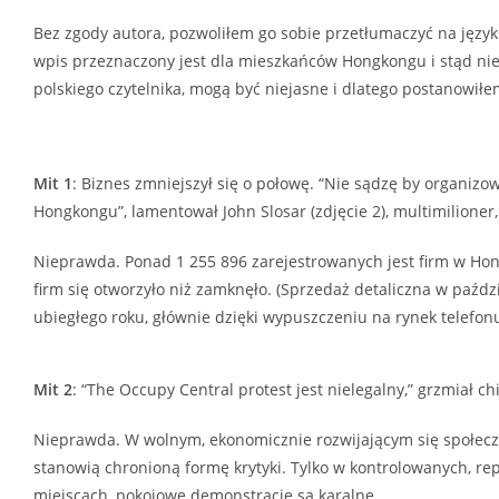
Bez zgody autora, pozwoliłem go sobie przetłumaczyć na język 
wpis przeznaczony jest dla mieszkańców Hongkongu i stąd ni
polskiego czytelnika, mogą być niejasne i dlatego postanowi
Mit 1
: Biznes zmniejszył się o połowę. “Nie sądzę by organizo
Hongkongu”, lamentował John Slosar (zdjęcie 2), multimilioner,
Nieprawda. Ponad 1 255 896 zarejestrowanych jest firm w Hon
firm się otworzyło niż zamknęło. (Sprzedaż detaliczna w paźd
ubiegłego roku, głównie dzięki wypuszczeniu na rynek telefonu
Mit 2
: “The Occupy Central protest jest nielegalny,” grzmiał c
Nieprawda. W wolnym, ekonomicznie rozwijającym się społeczeń
stanowią chronioną formę krytyki. Tylko w kontrolowanych, r
miejscach, pokojowe demonstracje są karalne.